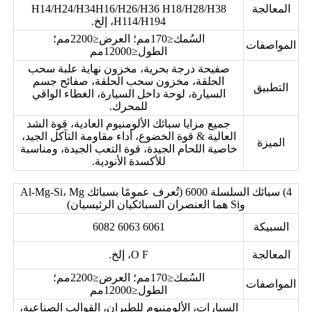
المعالجة
H14/H24/H34H16/H26/H36 H18/H28/H38
H114/H194، إلخ.
السُمك≤170مم؛ العرض≤2200مم؛
المواصفات
الطول≤12000مم
صفيحة درجة بحرية، مخزون نهاية علبة سحب
الحلقة، مخزون سحب الحلقة، صفائح جسم
التطبيق
السيارة، لوحة داخل السيارة، الغطاء الواقي
للمحرك.
جميع مزايا سبائك الألومنيوم العادية، قوة الشد
العالية & قوة الخضوع، أداء مقاومة التآكل الجيد،
الميزة
خاصية اللحام الجيدة، قوة التعب الجيدة، ومناسبة
للأكسدة الأنودية.
4) سبائك السلسلة 6000 (تُعرف عمومًا بسبائك Al-Mg-Si، Mg
وSi هما العنصران السبائكيان الرئيسيان)
السبيكة
6061 6063 6082
المعالجة
O F، إلخ.
السُمك≤170مم؛ العرض≤2200مم؛
المواصفات
الطول≤12000مم
السيارات، الألومنيوم للطيران، القوالب الصناعية،