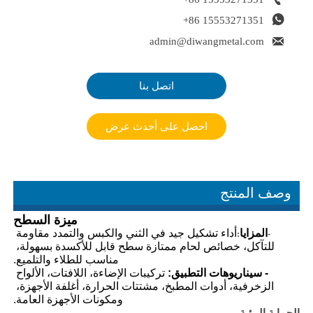

+86 15553271351

admin@diwangmetal.com
اتصل بنا
احصل على أحدث عرض
وصف المنتج
ميزة السطح
المزايا
أداء تشكيل جيد في الثني والكبس والتمدد مقاومة 
:
-
للتآكل، خصائص لحام ممتازة سطح قابل للأكسدة بسهولة، 
مناسب للطلاء والتلميع.
- 
سيناريوهات التطبيق
:
 تركيبات الإضاءة، اللافتات، الألواح 
الزخرفية، أدوات المطبخ، مشتتات الحرارة، أغلفة الأجهزة، 
ومكونات الأجهزة العامة.
الحماية البيئية