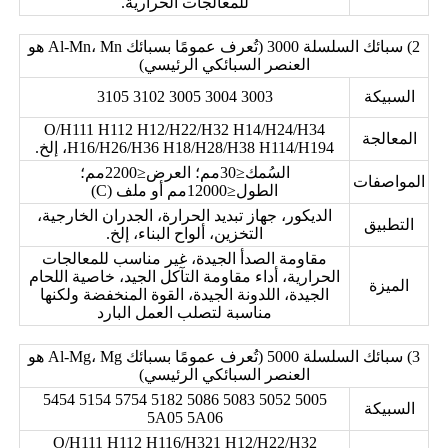
للمعالجات الحرارية.
2) سبائك السلسلة 3000 (تُعرف عمومًا بسبائك Al-Mn، Mn هو
العنصر السبائكي الرئيسي)
السبيكة
3003 3004 3005 3102 3105
O/H111 H112 H12/H22/H32 H14/H24/H34
المعالجة
H16/H26/H36 H18/H28/H38 H114/H194، إلخ.
السُمك≤30مم؛ العرض≤2200مم؛
المواصفات
الطول≤12000مم أو ملف (C)
الديكور، جهاز تبديد الحرارة، الجدران الخارجية،
التطبيق
التخزين، ألواح البناء، إلخ.
مقاومة الصدأ الجيدة، غير مناسب للمعالجات
الحرارية، أداء مقاومة التآكل الجيد، خاصية اللحام
الميزة
الجيدة، اللدونة الجيدة، القوة المنخفضة ولكنها
مناسبة لتصلب العمل البارد
3) سبائك السلسلة 5000 (تُعرف عمومًا بسبائك Al-Mg، Mg هو
العنصر السبائكي الرئيسي)
5005 5052 5083 5086 5182 5754 5154 5454
السبيكة
5A05 5A06
O/H111 H112 H116/H321 H12/H22/H32