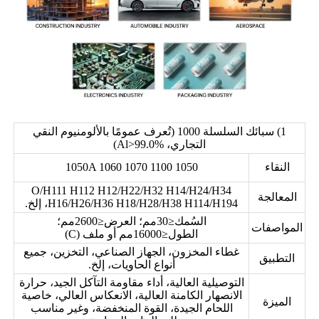
1) سبائك السلسلة 1000 (تُعرف عمومًا بالألومنيوم النقي
التجاري، Al>99.0%)
النقاء
1050 1050A 1060 1070 1100
O/H111 H112 H12/H22/H32 H14/H24/H34
المعالجة
H16/H26/H36 H18/H28/H38 H114/H194، إلخ.
السُمك≤30مم؛ العرض≤2600مم؛
المواصفات
الطول≤16000مم أو ملف (C)
غطاء المخزون، الجهاز الصناعي، التخزين، جميع
التطبيق
أنواع الحاويات، إلخ.
التوصيلية العالية، أداء مقاومة التآكل الجيد، حرارة
الانصهار الكامنة العالية، الانعكاس العالي، خاصية
الميزة
اللحام الجيدة، القوة المنخفضة، وغير مناسب