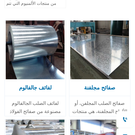
من منتجات الألمنيوم التي تتم
معالجتها عبر الدرفلة الساخنة،
والدرفلة الباردة، والسحب،
وعمليات أخرى. وبفضل تمتعه
بموصلية حرارية جيدة، وموصلية
كهربائية، ومقاومة للتآكل، وقابلية
للتشكيل، فإنه يُستخدم على
نطاق واسع في مختلف المجالات.
ونظرًا لخصائص ملف الألمنيوم
المتمثلة في خفة الوزن، ومقاومة
التآكل، وسهولة المعالجة، فقد
استُخدم على نطاق واسع في
الديكور المعماري، ويمكن طلاؤه
وفقًا للاحتياجات، مما يجعل مظهر
المبنى أكثر جمالًا.
صفائح مجلفنة
لفائف جالفالوم
صفائح الصلب المجلفن، أو
لفائف الصلب الجالفالوم
الألواح المجلفنة، هي منتجات
مصنوعة من صفائح الفولاذ
الصلب التي تم طلاؤها بطبقة
المدرفلة على البارد، ومطلية

من الزنك لمنع التآكل. تنطوي
بطبقة سبائكية تتكون من