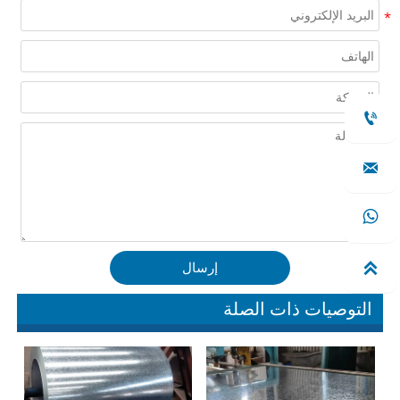




إرسال
التوصيات ذات الصلة