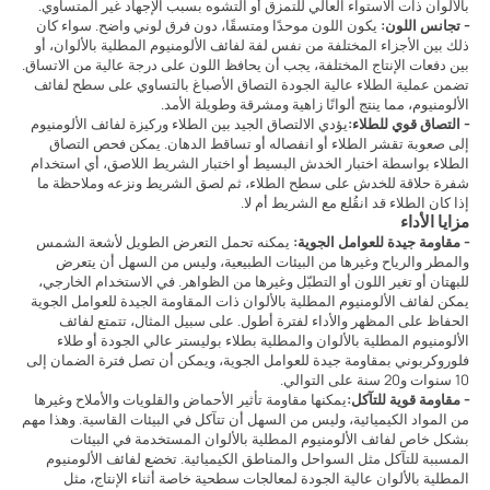
بالألوان ذات الاستواء العالي للتمزق أو التشوه بسبب الإجهاد غير المتساوي.
- تجانس اللون:
يكون اللون موحدًا ومتسقًا، دون فرق لوني واضح. سواء كان
ذلك بين الأجزاء المختلفة من نفس لفة لفائف الألومنيوم المطلية بالألوان، أو
بين دفعات الإنتاج المختلفة، يجب أن يحافظ اللون على درجة عالية من الاتساق.
تضمن عملية الطلاء عالية الجودة التصاق الأصباغ بالتساوي على سطح لفائف
الألومنيوم، مما ينتج ألوانًا زاهية ومشرقة وطويلة الأمد.
- التصاق قوي للطلاء:
يؤدي الالتصاق الجيد بين الطلاء وركيزة لفائف الألومنيوم
إلى صعوبة تقشر الطلاء أو انفصاله أو تساقط الدهان. يمكن فحص التصاق
الطلاء بواسطة اختبار الخدش البسيط أو اختبار الشريط اللاصق، أي استخدام
شفرة حلاقة للخدش على سطح الطلاء، ثم لصق الشريط ونزعه وملاحظة ما
إذا كان الطلاء قد انقُلع مع الشريط أم لا.
مزايا الأداء
- مقاومة جيدة للعوامل الجوية:
يمكنه تحمل التعرض الطويل لأشعة الشمس
والمطر والرياح وغيرها من البيئات الطبيعية، وليس من السهل أن يتعرض
للبهتان أو تغير اللون أو التطبّل وغيرها من الظواهر. في الاستخدام الخارجي،
يمكن لفائف الألومنيوم المطلية بالألوان ذات المقاومة الجيدة للعوامل الجوية
الحفاظ على المظهر والأداء لفترة أطول. على سبيل المثال، تتمتع لفائف
الألومنيوم المطلية بالألوان والمطلية بطلاء بوليستر عالي الجودة أو طلاء
فلوروكربوني بمقاومة جيدة للعوامل الجوية، ويمكن أن تصل فترة الضمان إلى
10 سنوات و20 سنة على التوالي.
- مقاومة قوية للتآكل:
يمكنها مقاومة تأثير الأحماض والقلويات والأملاح وغيرها
من المواد الكيميائية، وليس من السهل أن تتآكل في البيئات القاسية. وهذا مهم
بشكل خاص لفائف الألومنيوم المطلية بالألوان المستخدمة في البيئات
المسببة للتآكل مثل السواحل والمناطق الكيميائية. تخضع لفائف الألومنيوم
المطلية بالألوان عالية الجودة لمعالجات سطحية خاصة أثناء الإنتاج، مثل