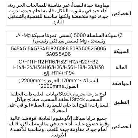
مقاومة جيدة للصدأ، غير مناسبة للمعالجات الحرارية،
أداء جيد في مقاومة التآكل، قابلية لحام جيدة، لدونة
الخصائص
جيدة، قوة منخفضة ولكنها مناسبة للتقسية بالتشغيل
البارد
3)سبيكة السلسلة 5000 (تسمى عمومًا سبيكة Al-Mg،
ويُستخدم Mg كعنصر سبائكي رئيسي)
5005 5052 5083 5086 5182 5754 5154 5454
السبيكة
5A05 5A06
O/H111 H112 H116/H321 H12/H22/H32
الحالة
H14/H24/H34H16/H26/H36 H18/H28/H38
H114/H194، إلخ.
السماكة≤170mm; العرض≤2200mm ;
المواصفة
الطول≤12000mm
لوح بدرجة بحرية، Stock نهايات العلب ذات الحلقة
السحب، Stock الحلقة السحب، صفائح هياكل
التطبيق
السيارات، اللوح الداخلي للسيارة، الغطاء الواقي على
المحرك.
جميع مزايا سبائك الألومنيوم العادية، قوة شد عالية
وقوة خضوع عالية، أداء جيد في مقاومة التآكل، قابلية
الخصائص
لحام جيدة، مقاومة جيدة للتعب، ومناسبة للأكسدة
الأنودية.