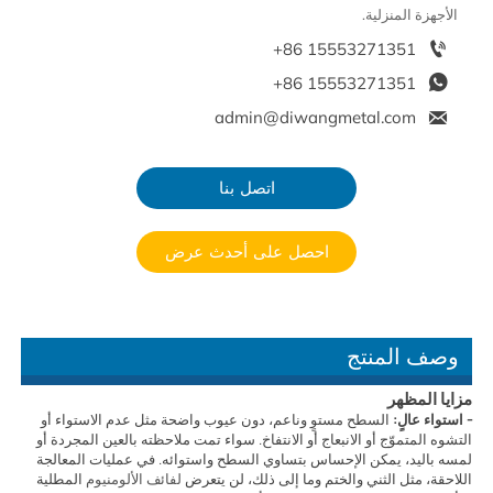
الأجهزة المنزلية.

+86 15553271351

+86 15553271351

admin@diwangmetal.com
اتصل بنا
احصل على أحدث عرض
وصف المنتج
مزايا المظهر
- استواء عالٍ:
السطح مستوٍ وناعم، دون عيوب واضحة مثل عدم الاستواء أو
التشوه المتموّج أو الانبعاج أو الانتفاخ. سواء تمت ملاحظته بالعين المجردة أو
لمسه باليد، يمكن الإحساس بتساوي السطح واستوائه. في عمليات المعالجة
اللاحقة، مثل الثني والختم وما إلى ذلك، لن يتعرض
لفائف الألومنيوم
المطلية