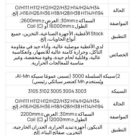
O/H111 H112 H12/H22/H32 H14/H24/H34
الحالة
H16/H26/H36 H18/H28/H38 H114/H194، إلخ.
السماكة≤30mm; العرض≤2600mm;
المواصفة
الطول≤16000mm أو Coil (C)
Stock الأغطية، الأجهزة الصناعية، التخزين، جميع
التطبيق
أنواع الحاويات، إلخ.
لدى الأغطية موصلية عالية، وأداء جيد في مقاومة
التآكل، وحرارة كامنة عالية للانصهار، وانعكاسية
الخصائص
عالية، وقابلية لحام جيدة، وقوة منخفضة، وغير
مناسبة للمعالجات الحرارية.
2)سبيكة السلسلة 3000 (تسمى عمومًا سبيكة Al-Mn،
ويُستخدم Mn كعنصر سبائكي رئيسي)
السبيكة
3003 3004 3005 3102 3105
O/H111 H112 H12/H22/H32 H14/H24/H34
الحالة
H16/H26/H36 H18/H28/H38 H114/H194، إلخ.
السماكة≤30mm; العرض≤2200mm
المواصفة
الطول≤12000mm أو Coil (C)
الديكور، أجهزة تبديد الحرارة، الجدران الخارجية،
التطبيق
التخزين، صفائح البناء، إلخ.