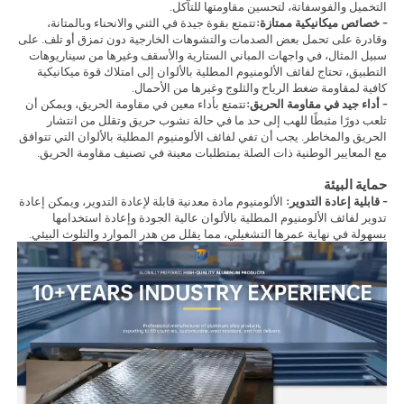
التخميل والفوسفاتة، لتحسين مقاومتها للتآكل.
- خصائص ميكانيكية ممتازة:
تتمتع بقوة جيدة في الثني والانحناء وبالمتانة،
وقادرة على تحمل بعض الصدمات والتشوهات الخارجية دون تمزق أو تلف. على
سبيل المثال، في واجهات المباني الستارية والأسقف وغيرها من سيناريوهات
التطبيق، تحتاج لفائف الألومنيوم المطلية بالألوان إلى امتلاك قوة ميكانيكية
كافية لمقاومة ضغط الرياح والثلوج وغيرها من الأحمال.
- أداء جيد في مقاومة الحريق:
تتمتع بأداء معين في مقاومة الحريق، ويمكن أن
تلعب دورًا مثبطًا للهب إلى حد ما في حالة نشوب حريق وتقلل من انتشار
الحريق والمخاطر. يجب أن تفي لفائف الألومنيوم المطلية بالألوان التي تتوافق
مع المعايير الوطنية ذات الصلة بمتطلبات معينة في تصنيف مقاومة الحريق.
حماية البيئة
- قابلية إعادة التدوير:
الألومنيوم مادة معدنية قابلة لإعادة التدوير، ويمكن إعادة
تدوير لفائف الألومنيوم المطلية بالألوان عالية الجودة وإعادة استخدامها
بسهولة في نهاية عمرها التشغيلي، مما يقلل من هدر الموارد والتلوث البيئي.