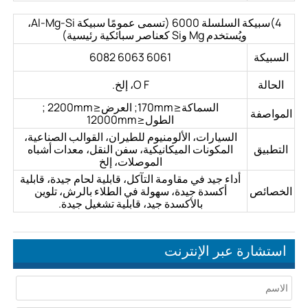
4)سبيكة السلسلة 6000 (تسمى عمومًا سبيكة Al-Mg-Si،
ويُستخدم Mg وSi كعناصر سبائكية رئيسية)
السبيكة
6061 6063 6082
الحالة
O F، إلخ.
السماكة≤170mm; العرض≤2200mm ;
المواصفة
الطول≤12000mm
السيارات، الألومنيوم للطيران، القوالب الصناعية،
التطبيق
المكونات الميكانيكية، سفن النقل، معدات أشباه
الموصلات، إلخ
أداء جيد في مقاومة التآكل، قابلية لحام جيدة، قابلية
الخصائص
أكسدة جيدة، سهولة في الطلاء بالرش، تلوين
بالأكسدة جيد، قابلية تشغيل جيدة.
استشارة عبر الإنترنت