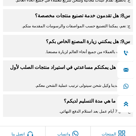
ج: بالطبع، نقدم عينات مجانية وشحن سريع للعملاء في جميع أنحاء العالم.
س8: هل تقدمون خدمة تصنيع منتجات مخصصة؟
ج: نعم، يمكننا التصنيع حسب المواصفات والرسومات المقدمة منكم.
س9: هل يمكنني زيارة المصنع الخاص بكم؟
ج: نرحب بالعملاء من جميع أنحاء العالم لزيارة مصنعنا.

س10: هل يمكنكم مساعدتي في استيراد منتجات الصلب لأول

مرة؟
ج: نعم، لدينا وكيل شحن سيتولى ترتيب عملية الشحن معكم.

س11: ما هي مدة التسليم لديكم؟

ج: خلال 7 أيام عمل بعد استلام الدفع النهائي.



المنتجات
واتساب
اتصل بنا