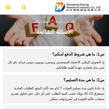


المنزل
>
نبذة عنا
>
الأسئلة الشائعة
الأسئلة الشائعة
س1: ما هي شروط الدفع لديكم؟
ج: التحويل البنكي، الاعتماد المستندي، ويسترن يونيون، موني جرام، باي بال.
نحن نبذل قصارى جهدنا لتلبية طلباتكم.
س2: ما هي مدة التسليم؟
ج: عادةً تكون مدة تسليم العينات 7 أيام بعد تأكيد الدفع. الطلبات العادية
تستغرق 10-30 يومًا، حسب كمية الطلب. على أي حال، نحن نحاول تقديم
منتجات عالية الجودة في أسرع وقت ممكن.