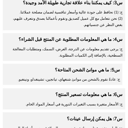
س3: كيف يمكننا بناء علاقة تجارية طويلة الأمد وجيدة؟
ج: (1) نحافظ على جودة عالية وأسعار تنافسية لضمان مصلحة عملائنا.
(2) نحن نتعامل مع كل عميل كصديق ونقوم بأعمالنا بصدق ونتعرف عليهم،
بغض النظر عن جنسياتهم.
س4: ما هي المعلومات المطلوبة عن المنتج قبل الشراء؟
ج: يرجى تقديم معلومات عن الدرجة، العرض، السمك، ومتطلبات المعالجة
السطحية، بالإضافة إلى الكميات المطلوبة.
س5: ما هي موانئ الشحن المتاحة؟
ج: عادةً نقوم بالشحن من موانئ شنغهاي، تيانجين، تشينغداو، ونينغبو.
س6: ما هي معلومات تسعير المنتج؟
ج: الأسعار متغيرة بسبب التغيرات الدورية في أسعار المواد الخام.
س7: هل يمكن إرسال عينات؟