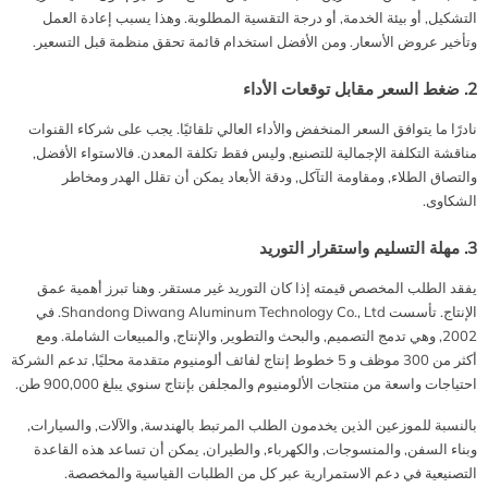
التشكيل, أو بيئة الخدمة, أو درجة التقسية المطلوبة. وهذا يسبب إعادة العمل
وتأخير عروض الأسعار. ومن الأفضل استخدام قائمة تحقق منظمة قبل التسعير.
2. ضغط السعر مقابل توقعات الأداء
نادرًا ما يتوافق السعر المنخفض والأداء العالي تلقائيًا. يجب على شركاء القنوات
مناقشة التكلفة الإجمالية للتصنيع, وليس فقط تكلفة المعدن. فالاستواء الأفضل,
والتصاق الطلاء, ومقاومة التآكل, ودقة الأبعاد يمكن أن تقلل الهدر ومخاطر
الشكاوى.
3. مهلة التسليم واستقرار التوريد
يفقد الطلب المخصص قيمته إذا كان التوريد غير مستقر. وهنا تبرز أهمية عمق
الإنتاج. تأسست Shandong Diwang Aluminum Technology Co., Ltd. في
2002, وهي تدمج التصميم, والبحث والتطوير, والإنتاج, والمبيعات الشاملة. ومع
أكثر من 300 موظف و 5 خطوط إنتاج لفائف ألومنيوم متقدمة محليًا, تدعم الشركة
احتياجات واسعة من منتجات الألومنيوم والمجلفن بإنتاج سنوي يبلغ 900,000 طن.
بالنسبة للموزعين الذين يخدمون الطلب المرتبط بالهندسة, والآلات, والسيارات,
وبناء السفن, والمنسوجات, والكهرباء, والطيران, يمكن أن تساعد هذه القاعدة
التصنيعية في دعم الاستمرارية عبر كل من الطلبات القياسية والمخصصة.