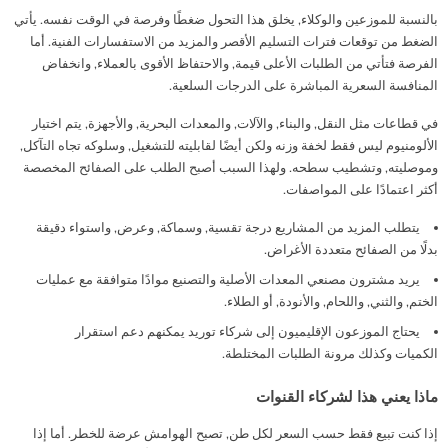
بالنسبة للموزعين والوكلاء, يخلق هذا التحول ضغطًا وفرصة في الوقت نفسه. يأتي
الضغط من توقعات فترات التسليم الأقصر والمزيد من الاستفسارات الفنية. أما
الفرصة فتأتي من الطلبات الأعلى قيمة, والاحتفاظ الأقوى بالعملاء, وانخفاض
المنافسة السعرية المباشرة على الدرجات السلعية.
في قطاعات مثل النقل, والبناء, والآلات, والمعدات البحرية, والأجهزة, يتم اختيار
الألومنيوم ليس فقط لخفة وزنه ولكن أيضًا لقابليته للتشغيل, وسلوكه تجاه التآكل,
وموصليته, وتشطيب سطحه. ولهذا السبب أصبح الطلب على الصفائح المخصصة
أكثر اعتمادًا على المواصفات.
يتطلب المزيد من المشاريع درجة تقسية, وسماكة, وعرض, واستواء دقيقة
بدلًا من الصفائح متعددة الأغراض.
يريد مشترون مصنعي المعدات الأصلية والتصنيع موادًا متوافقة مع عمليات
الختم, والثني, واللحام, والأنودة, أو الطلاء.
يحتاج الموزعون الإقليميون إلى شركاء توريد يمكنهم دعم استقرار
الكميات وكذلك مرونة الطلبات المختلطة.
ماذا يعني هذا لشركاء القنوات
إذا كنت تبيع فقط حسب السعر لكل طن, تصبح الهوامش عرضة للخطر. أما إذا