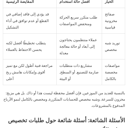
الخيار
أفضل حالة استخدام
المقايضة الرئيسية
صفائح
قد يؤدي إلى فاقد إضافي في
طلب متكرر سريع الحركة
مخزونية
القطع أو عدم توافق في أداء
ومنخفض المواصفات
قياسية
التشكيل
عملاء منتظمون يحتاجون
توريد شبه
يتطلب تخطيطًا أفضل لكنه
إلى أبعاد أو حالة معالجة
مخصص
يحسن الاحتفاظ بالعملاء
معدلة
مواصفات
مشاريع ذات متطلبات
مراجعة فنية أطول لكن مع تميز
مخصصة
صارمة للتصنيع, أو السطح,
أقوى وإمكانات هامش ربح
بالكامل
أو البيئة
أعلى
بالنسبة للعديد من الموزعين, فإن أفضل محفظة ليست هذا أو ذاك. بل هي مزيج:
مخزون للسرعة, وشبه مخصص للحسابات المتكررة, ومخصص بالكامل لنمو الأرباح
المدفوع بالمشروعات.
الأسئلة الشائعة: أسئلة شائعة حول طلبات تخصيص