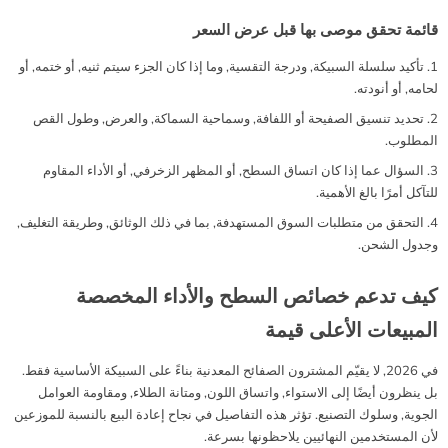
قائمة تحقق موصى بها قبل عرض السعر
تأكيد سلسلة السبيكة, ودرجة التقسية, وما إذا كان الجزء سيتم ثنيه, أو ختمه, أو
لحامه, أو أنودته.
تحديد تنسيق الصفيحة أو اللفافة, وسماحية السماكة, والعرض, وطول القص
المطلوب.
السؤال عما إذا كان اتساق السطح, أو المظهر الزخرفي, أو الأداء المقاوم
للتآكل أمرًا بالغ الأهمية.
التحقق من متطلبات السوق المستهدفة, بما في ذلك الوثائق, وطريقة التغليف,
وجدول الشحن.
كيف تدعم خصائص السطح والأداء المخصصة
المبيعات الأعلى قيمة
في 2026, لا يقيّم المشترون الصفائح المعدنية بناءً على السبيكة الأساسية فقط.
بل ينظرون أيضًا إلى الاستواء, واتساق اللون, ومتانة الطلاء, ومقاومة العوامل
الجوية, وسلوك التصنيع. تؤثر هذه التفاصيل في نجاح إعادة البيع بالنسبة للموزعين
لأن المستخدمين النهائيين يلاحظونها بسرعة.