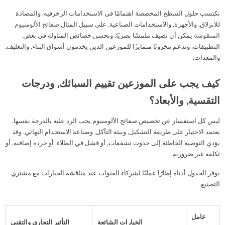
تكتسب حلول السطح المخصصة اهتمامًا في الاستخدامات الزخرفية, والمضادة
للانزلاق, والأجهزة, والاستخدامات الصناعية. على سبيل المثال,
صفائح الألومنيوم
المنقوشة
يمكن أن تضيف ملمسًا بصريًا, وتحسن خصائص المناولة في بعض
التطبيقات, وتدعم مخزونًا متمايزًا للموزعين الذين يخدمون أسواق البناء, والتغليف,
والمعدات.
كيف يجب على الموزعين تقييم السبائك, ودرجات
التقسية, والأبعاد؟
ليس كل استفسار عن تخصيص صفائح الألومنيوم يجب الرد عليه بالدرجة نفسها.
يعتمد الاختيار على طريقة التشكيل, وبيئة التآكل, وصناعة الاستخدام النهائي. وقد
يؤدي التوصية الخاطئة إلى حدوث تشققات, أو فشل في الطلاء, أو خردة إضافية, أو
تكلفة غير ضرورية.
يوفر الجدول أدناه إطارًا عمليًا لشركاء القنوات عند مناقشة الخيارات مع مشتري
التصنيع.
عامل
الخيارات الشائعة
التأثير التجاري والتقني