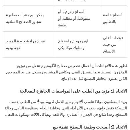
أسطح زخرفية, أو
أسطح خاصة
يمكن بيع منتجات مطورة
منقوشة, أو مطلية, أو
بالتطبيق
تتجاوز الصفائح السلعية
نظيفة
توقعات أعلى
لون موحد, واستواء,
تصبح مراقبة جودة المورد
من حيث
وسلوك ميكانيكي
حجة بيعية
الاتساق
تُظهر هذه الاتجاهات أن أعمال تخصيص صفائح الألومنيوم تنتقل من توزيع
المخزون البسيط نحو التنسيق الفني. ويكافئ المشترون بشكل متزايد الموردين
الذين يقللون مخاطر التصنيع قبل بدء الإنتاج.
الاتجاه 1: مزيد من الطلب على المواصفات الجاهزة للمعالجة
يريد المصنّعون موادًا تناسب آلاتهم وسير العمل لديهم. وبدلًا من الطلب حسب
السبيكة فقط, فإنهم يحددون الآن أداء الثني, وقابلية اللحام, ومقاومة التآكل, وحالة
السطح. وهذا شائع في الجدران الساترة, والأغلفة, وهياكل الآلات, ومكونات النقل.
الاتجاه 2: أصبحت وظيفة السطح نقطة بيع