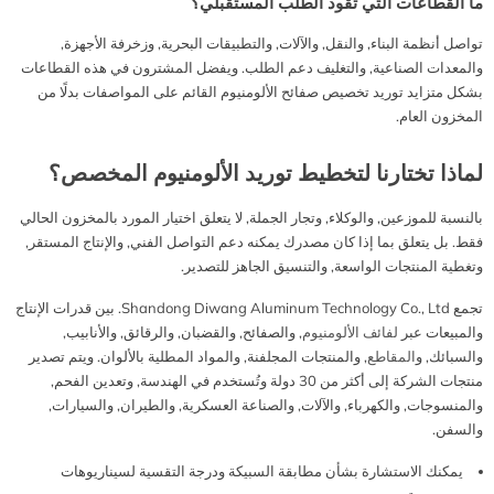
ما القطاعات التي تقود الطلب المستقبلي؟
تواصل أنظمة البناء, والنقل, والآلات, والتطبيقات البحرية, وزخرفة الأجهزة,
والمعدات الصناعية, والتغليف دعم الطلب. ويفضل المشترون في هذه القطاعات
بشكل متزايد توريد تخصيص صفائح الألومنيوم القائم على المواصفات بدلًا من
المخزون العام.
لماذا تختارنا لتخطيط توريد الألومنيوم المخصص؟
بالنسبة للموزعين, والوكلاء, وتجار الجملة, لا يتعلق اختيار المورد بالمخزون الحالي
فقط. بل يتعلق بما إذا كان مصدرك يمكنه دعم التواصل الفني, والإنتاج المستقر,
وتغطية المنتجات الواسعة, والتنسيق الجاهز للتصدير.
تجمع Shandong Diwang Aluminum Technology Co., Ltd. بين قدرات الإنتاج
والمبيعات عبر
لفائف الألومنيوم
, والصفائح, والقضبان, والرقائق, والأنابيب,
والسبائك, و
المقاطع
, والمنتجات المجلفنة, والمواد المطلية بالألوان. ويتم تصدير
منتجات الشركة إلى أكثر من 30 دولة وتُستخدم في الهندسة, وتعدين الفحم,
والمنسوجات, والكهرباء, والآلات, والصناعة العسكرية, والطيران, والسيارات,
والسفن.
يمكنك الاستشارة بشأن مطابقة السبيكة ودرجة التقسية لسيناريوهات