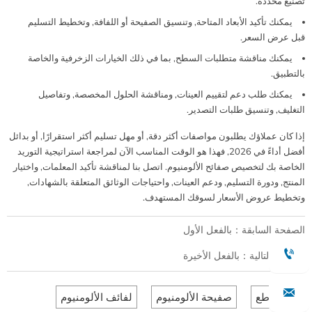
تصنيع محددة.
يمكنك تأكيد الأبعاد المتاحة, وتنسيق الصفيحة أو اللفافة, وتخطيط التسليم
قبل عرض السعر.
يمكنك مناقشة متطلبات السطح, بما في ذلك الخيارات الزخرفية والخاصة
بالتطبيق.
يمكنك طلب دعم لتقييم العينات, ومناقشة الحلول المخصصة, وتفاصيل
التغليف, وتنسيق طلبات التصدير.
إذا كان عملاؤك يطلبون مواصفات أكثر دقة, أو مهل تسليم أكثر استقرارًا, أو بدائل
أفضل أداءً في 2026, فهذا هو الوقت المناسب الآن لمراجعة استراتيجية التوريد
الخاصة بك لتخصيص صفائح الألومنيوم. اتصل بنا لمناقشة تأكيد المعلمات, واختيار
المنتج, ودورة التسليم, ودعم العينات, واحتياجات الوثائق المتعلقة بالشهادات,
وتخطيط عروض الأسعار لسوقك المستهدف.
الصفحة السابقة：بالفعل الأول

الصفحة التالية：بالفعل الأخيرة

المقاطع
صفيحة الألومنيوم
لفائف الألومنيوم