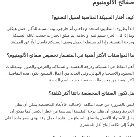
صفائح الألومنيوم
كيف أختار السبيكة المناسبة لعميل التصنيع؟
ابدأ بظروف التطبيق: استخدام داخلي أم خارجي, بيئة مسببة للتآكل, حمل هيكلي,
وما إذا كان الجزء سيتم ثنيه أو لحامه. ثم ضيّق الخيارات حسب عائلة السبيكة
ودرجة التقسية. وإذا لم يستطع العميل وصف السبيكة, فاسأل أولًا عن العملية.
ما المواصفات الأكثر أهمية في استفسار تخصيص صفائح الألومنيوم؟
أهم النقاط هي السبيكة, ودرجة التقسية, والسماكة, والعرض, والطول, ومتطلبات
السطح, والاستخدام النهائي. وفي العديد من أعمال التصنيع, تكون هذه التفاصيل
أكثر أهمية من مجرد طلب صفيحة حسب اسم الدرجة.
هل تكون الصفائح المخصصة دائمًا أكثر تكلفة؟
ليس بالضرورة من حيث التكلفة الإجمالية. فالأبعاد المخصصة يمكن أن تقلل
الخردة. ويمكن أن تقلل درجة التقسية المناسبة من خطر الكسر. كما يمكن أن
يقلل الاستواء الأفضل واتساق السطح من إعادة العمل. وقد يؤدي سعر مادة أعلى
قليلًا إلى تكلفة إنتاج أقل للمشتري.