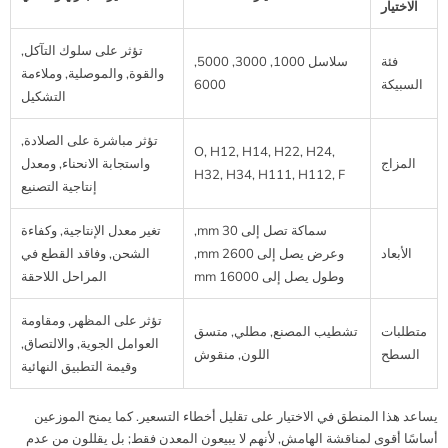
الاختيار
تؤثر على سلوك التآكل,
فئة
سلاسل 1000, 3000, 5000,
والقوة, والموصلية, وملاءمة
السبيكة
6000
التشكيل
تؤثر مباشرة على الصلادة,
O, H12, H14, H22, H24,
المزاج
واستجابة الانحناء, ومعدل
H32, H34, H111, H112, F
إنتاجية التصنيع
سماكة تصل إلى 30 mm,
تغير معدل الإنتاجية, وكفاءة
الأبعاد
وعرض يصل إلى 2600 mm,
الشحن, وفاقد القطع في
وطول يصل إلى 16000 mm
المراحل اللاحقة
تؤثر على المظهر, ومقاومة
متطلبات
تشطيب المصنع, مطلي, متسق
العوامل الجوية, والالتصاق,
السطح
اللون, منقوش
وقيمة التطبيق النهائية
يساعد هذا المنطق في الاختيار على تقليل أخطاء التسعير. كما يمنح الموزعين
أساسًا أقوى لمناقشة الهامش, لأنهم لا يبيعون المعدن فقط; بل يقللون من عدم