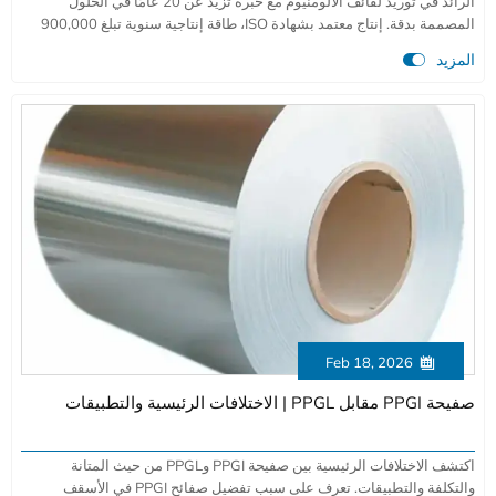
الرائد في توريد لفائف الألومنيوم مع خبرة تزيد عن 20 عامًا في الحلول
المصممة بدقة. إنتاج معتمد بشهادة ISO، طاقة إنتاجية سنوية تبلغ 900,000
طن لقطاعات الطيران والسيارات والبناء. سبائك مخصصة متينة مع توصيل

المزيد
عالمي.
Feb 18, 2026

صفيحة PPGI مقابل PPGL | الاختلافات الرئيسية والتطبيقات
اكتشف الاختلافات الرئيسية بين صفيحة PPGI وPPGL من حيث المتانة
والتكلفة والتطبيقات. تعرف على سبب تفضيل صفائح PPGI في الأسقف