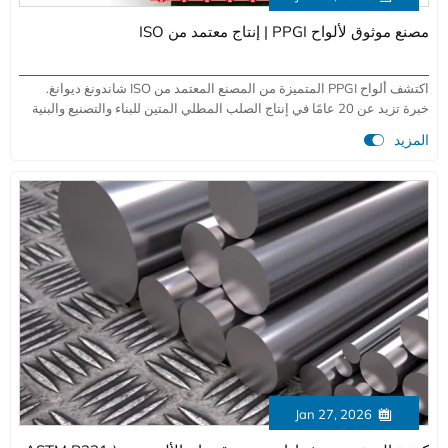
مصنع موثوق لألواح PPGI | إنتاج معتمد من ISO
اكتشف ألواح PPGI المتميزة من المصنع المعتمد من ISO شاندونغ ديوانغ.
خبرة تزيد عن 20 عامًا في إنتاج الصلب المطلي المتين للبناء والتصنيع والبنية
التحتية. احصل على حلول عالية الأداء بسعة إنتاجية سنوية تبلغ 900,000 طن.

المزيد
Jan 27, 2026
