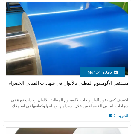
Mar 04, 2026

مستقبل الألومنيوم المطلي بالألوان في شهادات المباني الخضراء
اكتشف كيف تقوم ألواح ولفات الألومنيوم المطلية بالألوان بإحداث ثورة في
شهادات المباني الخضراء من خلال استدامتها ومتانتها وكفاءتها في استهلاك
الطاقة. تعرف على سبب اختيار المهندسين المعماريين لهذه المادة لمشاريع

المزيد
LEED.