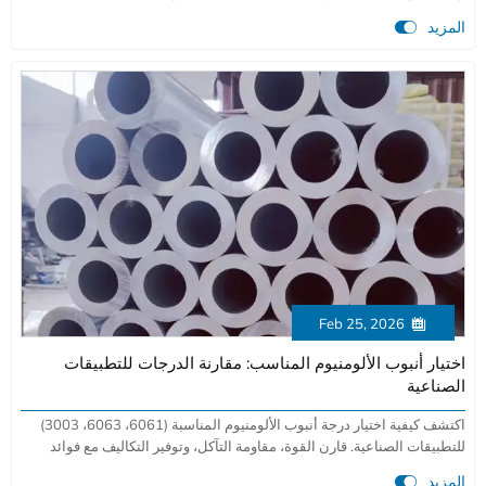
والتغليف بفضل مقاومتها المتفوقة للتآكل واحتفاظها باللون. رؤى خبيرة من

المزيد
شركة رائدة في التصنيع.
Feb 25, 2026

اختيار أنبوب الألومنيوم المناسب: مقارنة الدرجات للتطبيقات
الصناعية
اكتشف كيفية اختيار درجة أنبوب الألومنيوم المناسبة (6061، 6063، 3003)
للتطبيقات الصناعية. قارن القوة، مقاومة التآكل، وتوفير التكاليف مع فوائد
الشراء المباشر من المصنع.

المزيد