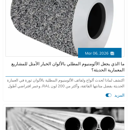
Mar 06, 2026

ما الذي يجعل الألومنيوم المطلي بالألوان الخيار الأمثل للمشاريع
المعمارية الحديثة؟
اكتشف لماذا تُحدث ألواح ولفائف الألومنيوم المطلية بالألوان ثورة في العمارة
الحديثة بفضل متانتها الفائقة، وأكثر من 200 لون RAL، وعمر افتراضي أطول
بنسبة 30-50٪ من المواد التقليدية. مثالية للمشاريع الإنشائية المستدامة

المزيد
عالية الأداء.