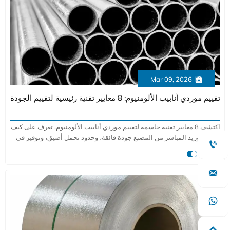
Mar 09, 2026

تقييم موردي أنابيب الألومنيوم: 8 معايير تقنية رئيسية لتقييم الجودة
اكتشف 8 معايير تقنية حاسمة لتقييم موردي أنابيب الألومنيوم. تعرف على كيف
يوفر التوريد المباشر من المصنع جودة فائقة، وحدود تحمل أضيق، وتوفير في

التكاليف لتطبيقات الطيران، السيارات، والصناعة.

المزيد

