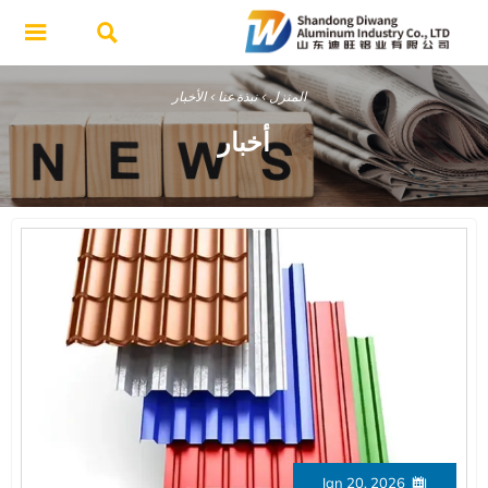


المنزل
>
نبذة عنا
>
الأخبار
أخبار
Jan 20, 2026
