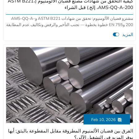
كيفية التحقق من شهادات مصنع قضبان الألومنيوم (ASTM B221،
AMS-QQ-A-200، إلخ.) قبل الشراء
مشترو قضبان الألومنيوم: تحقق من شهادات ASTM B221 وAMS-QQ-A-
200 وEN 755 خطوة بخطوة — تجنب التأخير والرفض وتكاليف عدم المطابقة
التي تزيد عن 14,200 يورو.

المزيد
Feb 10, 2026

الفرق بين قضبان الألمنيوم المطروقة مقابل المقطوعة بالبثق: أيها
يوفر المزيد في التشغيل الآلي؟