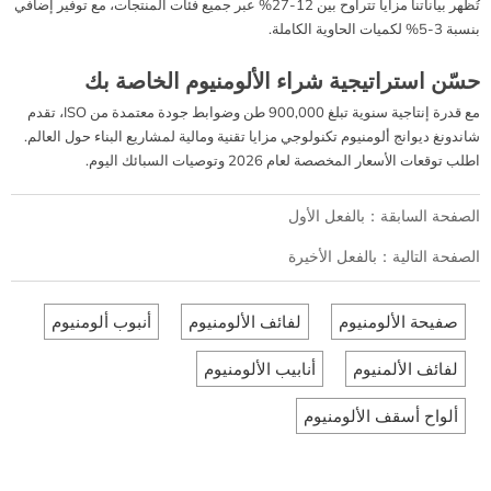
تُظهر بياناتنا مزايا تتراوح بين 12-27% عبر جميع فئات المنتجات، مع توفير إضافي
بنسبة 3-5% لكميات الحاوية الكاملة.
حسّن استراتيجية شراء الألومنيوم الخاصة بك
مع قدرة إنتاجية سنوية تبلغ 900,000 طن وضوابط جودة معتمدة من ISO، تقدم
شاندونغ ديوانج ألومنيوم تكنولوجي مزايا تقنية ومالية لمشاريع البناء حول العالم.
اطلب توقعات الأسعار المخصصة لعام 2026 وتوصيات السبائك اليوم.
الصفحة السابقة：بالفعل الأول
الصفحة التالية：بالفعل الأخيرة
صفيحة الألومنيوم
لفائف الألومنيوم
أنبوب ألومنيوم
لفائف الألمنيوم
أنابيب الألومنيوم
ألواح أسقف الألومنيوم