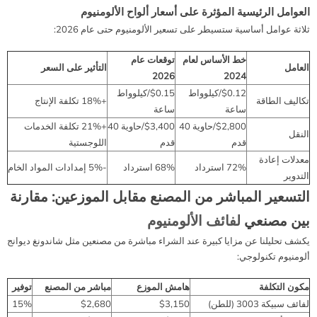
العوامل الرئيسية المؤثرة على أسعار ألواح الألومنيوم
ثلاثة عوامل أساسية ستسيطر على تسعير الألومنيوم حتى عام 2026:
خط الأساس لعام
توقعات عام
العامل
التأثير على السعر
2026
2024
$0.12/كيلوواط
$0.15/كيلوواط
تكاليف الطاقة
+18% تكلفة الإنتاج
ساعة
ساعة
$2,800/حاوية 40
$3,400/حاوية 40
+21% تكلفة الخدمات
النقل
قدم
قدم
اللوجستية
معدلات إعادة
72% استرداد
68% استرداد
-5% إمدادات المواد الخام
التدوير
التسعير المباشر من المصنع مقابل الموزعين: مقارنة
بين مصنعي
لفائف الألومنيوم
يكشف تحليلنا عن مزايا كبيرة عند الشراء مباشرة من مصنعين مثل شاندونغ ديوانج
ألومنيوم تكنولوجي:
مكون التكلفة
هامش الموزع
مباشر من المصنع
توفير
لفائف سبيكة 3003 (للطن)
$3,150
$2,680
15%