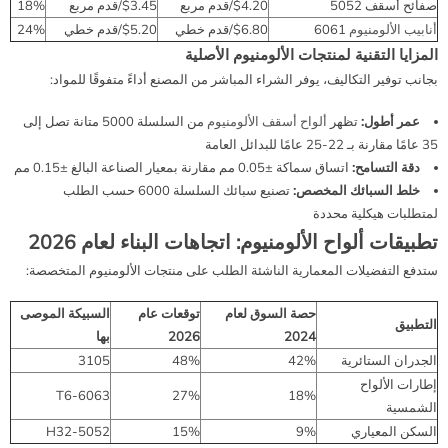
صفائح أسقف 5052
$4.20/قدم مربع
$3.45/قدم مربع
18%
أنابيب الألومنيوم
6061
$6.80/قدم خطي
$5.20/قدم خطي
24%
المزايا التقنية لمنتجات الألومنيوم الأصلية
بجانب توفير التكاليف، يوفر الشراء المباشر من المصنع أداءً متفوقًا للمواد:
عمر أطول:
تظهر
ألواح أسقف الألومنيوم
من السلسلة 5000 متانة تصل إلى
35 عامًا مقارنة بـ 22-25 عامًا للبدائل العامة
دقة التسامح:
اتساق سماكة ±0.05 مم مقارنة بمعيار الصناعة البالغ ±0.15 مم
خلط السبائك المخصص:
تصنيع سبائك السلسلة 6000 حسب الطلب
لمتطلبات هيكلية محددة
تطبيقات ألواح الألومنيوم: اتجاهات البناء لعام 2026
ستدفع التفضيلات المعمارية الناشئة الطلب على منتجات الألومنيوم المتخصصة:
حصة السوق لعام
توقعات عام
السبيكة الموصى
التطبيق
2024
2026
بها
الجدران الستائرية
42%
48%
3105
إطارات الألواح
6063-T6
27%
18%
الشمسية
السكن المعياري
9%
15%
5052-H32