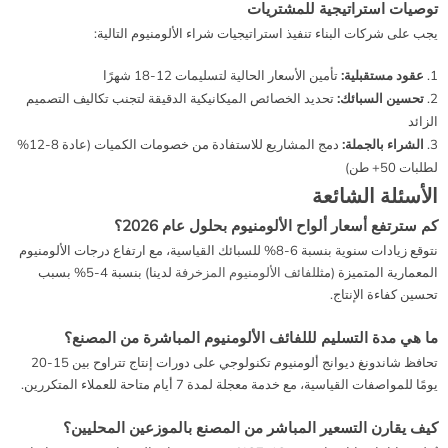
توصيات استراتيجية للمشتريات
يجب على شركات البناء تنفيذ استراتيجيات شراء الألومنيوم التالية:
عقود مستقبلية:
تأمين الأسعار الحالية لتسليمات 12-18 شهرًا
تحسين السبائك:
تحديد الخصائص الميكانيكية الدقيقة لتجنب تكاليف التصميم
الزائد
الشراء بالجملة:
دمج المشاريع للاستفادة من خصومات الكميات (عادة 8-12%
لطلبات 50+ طن)
الأسئلة الشائعة
كم سترتفع أسعار ألواح الألومنيوم بحلول عام 2026؟
نتوقع زيادات سنوية بنسبة 6-8% للسبائك القياسية، مع ارتفاع درجات الألومنيوم
المعمارية المتميزة (مثل
لفائف الألومنيوم المزخرفة
لدينا) بنسبة 4-5% بسبب
تحسين كفاءة الإنتاج.
ما هي مدة التسليم لللفائف الألومنيوم المباشرة من المصنع؟
تحافظ شاندونغ ديوانج ألومنيوم تكنولوجي على دورات إنتاج تتراوح بين 15-20
يومًا للمواصفات القياسية، مع خدمة معجلة لمدة 7 أيام متاحة للعملاء المتكررين.
كيف يقارن التسعير المباشر من المصنع بالموزعين المحليين؟