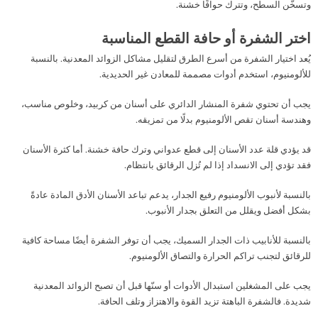
وتسخّن السطح، وتترك حوافًا خشنة.
اختر الشفرة أو حافة القطع المناسبة
يُعد اختيار الشفرة من أسرع الطرق لتقليل مشاكل الزوائد المعدنية. بالنسبة
للألومنيوم، استخدم أدوات مصممة للمعادن غير الحديدية.
يجب أن تحتوي شفرة المنشار الدائري على أسنان من كربيد، وخلوص مناسب،
وهندسة أسنان تقص الألومنيوم بدلًا من تمزيقه.
قد يؤدي قلة عدد الأسنان إلى قطع عدواني وترك حافة خشنة. أما كثرة الأسنان
فقد تؤدي إلى الانسداد إذا لم تُزل الرقائق بانتظام.
بالنسبة لأنبوب الألومنيوم رفيع الجدار، يدعم تباعد الأسنان الأدق المادة عادةً
بشكل أفضل ويقلل من التعلق بجدار الأنبوب.
بالنسبة للأنابيب ذات الجدار السميك، يجب أن توفر الشفرة أيضًا مساحة كافية
للرقائق لتجنب تراكم الحرارة والتصاق الألومنيوم.
يجب على المشغلين استبدال الأدوات أو سنّها قبل أن تصبح الزوائد المعدنية
شديدة. فالشفرة الباهتة تزيد القوة والاهتزاز وتلف الحافة.