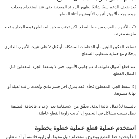
يُعد ضعف الدعم سببًا شائعًا لظهور الزوائد المعدنية حتى عند استخدام معدات
جيدة. يجب ألا يهتز أنبوب الألومنيوم أثناء القطع.
ثبّت الأنبوب بالقرب من خط القطع، لكن تجنب سحق المقاطع رفيعة الجدار بضغط
ملزمة مفرط.
تساعد الفكين اللينين، أو الدعامات المشكلة، أو كتل V على تثبيت الأنبوب الدائري
بإحكام مع حماية تشطيب السطح.
عند قطع أطوال طويلة، ادعم جانبي الأنبوب حتى لا يسقط الجزء المقطوع قبل
اكتمال القطع.
إذا سقط الجزء المقطوع فجأة، فقد يمزق آخر جسر مادي ويُحدث زائدة ثقيلة أو
نهاية مشوهة.
بالنسبة للأعمال عالية الدقة، تحقّق من الاستقامة بعد الإعداد. فالحافة النظيفة
تظل تسبب مشاكل في التجميع إذا كانت زاوية القطع خاطئة.
استخدم عملية قطع عملية خطوة بخطوة
ابدأ بتحديد خط القطع بوضوح باستخدام دليل محيط، أو زاوية قائمة، أو أداة تعليم