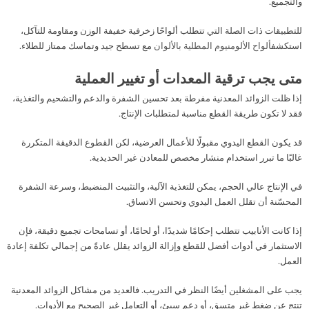
والتجميع.
للتطبيقات ذات الصلة التي تتطلب ألواحًا زخرفية خفيفة الوزن ومقاومة للتآكل،
استكشف
ألواح الألومنيوم المطلية بالألوان
مع تسطح جيد وتماسك ممتاز للطلاء.
متى يجب ترقية المعدات أو تغيير العملية
إذا ظلت الزوائد المعدنية مفرطة بعد تحسين الشفرة والدعم والتشحيم والتغذية،
فقد لا تكون طريقة القطع مناسبة لمتطلبات الإنتاج.
قد يكون القطع اليدوي مقبولًا للأعمال العرضية، لكن القطوع الدقيقة المتكررة
غالبًا ما تبرر استخدام منشار مخصص للمعادن غير الحديدية.
في الإنتاج عالي الحجم، يمكن للتغذية الآلية، والتثبيت المنضبط، وسرعة الشفرة
المحسّنة أن تقلل العمل اليدوي وتحسن الاتساق.
إذا كانت الأنابيب تتطلب إحكامًا شديدًا، أو لحامًا، أو تسامحات تجميع دقيقة، فإن
الاستثمار في أدوات أفضل للقطع وإزالة الزوائد يقلل عادةً من إجمالي تكلفة إعادة
العمل.
يجب على المشغلين أيضًا النظر في التدريب. فالعديد من مشاكل الزوائد المعدنية
تنتج عن ضغط غير متسق، أو دعم سيئ، أو التعامل غير الصحيح مع الأدوات.