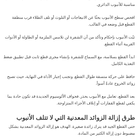
مناسبة للأنبوب الدائري.
افحص سطح الأنبوب بحثًا عن الانبعاجات أو التلوث أو تلف الطلاء قرب منطقة
القطع قبل وضعه في القالب.
ثبّت الأنبوب بإحكام وتأكد من أن الشفرة لن تلامس الملزمة أو الطاولة أو الأدوات
القريبة أثناء القطع.
ابدأ القطع بسلاسة، مع السماح للشفرة بإنشاء مجرى قطع ثابت قبل تطبيق ضغط
التغذية الكامل.
حافظ على حركة متسقة طوال القطع. وتجنب إجبار الأداة في النهاية، حيث تصبح
زوائد الخروج عادةً أسوأ.
بعد القطع، تعامل مع الأنبوب بحذر. فحواف الألومنيوم الجديدة قد تكون حادة بما
يكفي لقطع القفازات أو إتلاف الأجزاء المتزاوجة.
طرق إزالة الزوائد المعدنية التي لا تتلف الأنبوب
حتى القطع الجيد قد يترك زائدة صغيرة. الهدف هو إزالة الزوائد المعدنية بشكل
مضبوط دون إزالة الكثير من المادة.