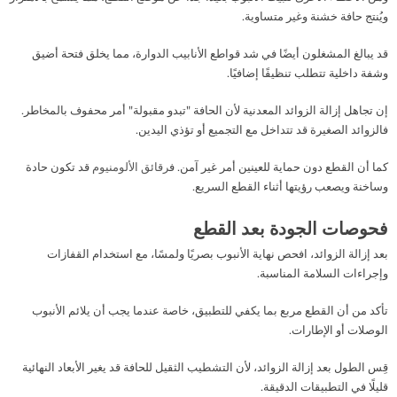
ويُنتج حافة خشنة وغير متساوية.
قد يبالغ المشغلون أيضًا في شد قواطع الأنابيب الدوارة، مما يخلق فتحة أضيق
وشفة داخلية تتطلب تنظيفًا إضافيًا.
إن تجاهل إزالة الزوائد المعدنية لأن الحافة "تبدو مقبولة" أمر محفوف بالمخاطر.
فالزوائد الصغيرة قد تتداخل مع التجميع أو تؤذي اليدين.
كما أن القطع دون حماية للعينين أمر غير آمن. ف
رقائق الألومنيوم
قد تكون حادة
وساخنة ويصعب رؤيتها أثناء القطع السريع.
فحوصات الجودة بعد القطع
بعد إزالة الزوائد، افحص نهاية الأنبوب بصريًا ولمسًا، مع استخدام القفازات
وإجراءات السلامة المناسبة.
تأكد من أن القطع مربع بما يكفي للتطبيق، خاصة عندما يجب أن يلائم الأنبوب
الوصلات أو الإطارات.
قِس الطول بعد إزالة الزوائد، لأن التشطيب الثقيل للحافة قد يغير الأبعاد النهائية
قليلًا في التطبيقات الدقيقة.