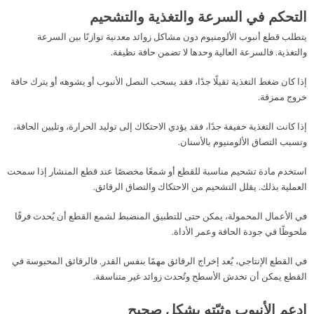
التحكم في السرعة والتغذية والتشحيم
يتطلب قطع أنبوب الألومنيوم دون مشاكل زوائد معدنية توازنًا بين السرعة
والتغذية. فالسرعة العالية وحدها لا تضمن حافة نظيفة.
إذا كان ضغط التغذية ثقيلًا جدًا، فقد يسحب النصل الأنبوب أو يشوهه أو يترك حافة
خروج ممزقة.
إذا كانت التغذية خفيفة جدًا، فقد يؤدي الاحتكاك إلى توليد الحرارة، وتليين الحافة،
وتسبب التصاق الألومنيوم بالأسنان.
استخدم مادة تشحيم مناسبة للقطع أو شمعًا مخصصًا عند قطع المنشار إذا سمحت
العملية بذلك. يقلل التشحيم من الاحتكاك والتصاق الرقائق.
في الأعمال المحمولة، يمكن حتى للتطبيق المنضبط لشمع القطع أن يُحدث فرقًا
ملحوظًا في جودة الحافة وعمر الأداة.
في القطع الإنتاجي، يُعد إخراج الرقائق مهمًا بنفس القدر. فالرقائق المحبوسة في
القطع يمكن أن تخدش الأسطح وتُحدث زوائد غير متناسقة.
ادعم الأنبوب وثبّته بشكل صحيح