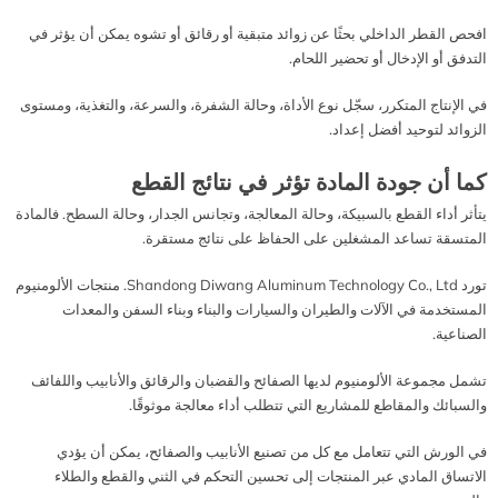
افحص القطر الداخلي بحثًا عن زوائد متبقية أو رقائق أو تشوه يمكن أن يؤثر في
التدفق أو الإدخال أو تحضير اللحام.
في الإنتاج المتكرر، سجّل نوع الأداة، وحالة الشفرة، والسرعة، والتغذية، ومستوى
الزوائد لتوحيد أفضل إعداد.
كما أن جودة المادة تؤثر في نتائج القطع
يتأثر أداء القطع بالسبيكة، وحالة المعالجة، وتجانس الجدار، وحالة السطح. فالمادة
المتسقة تساعد المشغلين على الحفاظ على نتائج مستقرة.
تورد Shandong Diwang Aluminum Technology Co., Ltd. منتجات الألومنيوم
المستخدمة في الآلات والطيران والسيارات والبناء وبناء السفن والمعدات
الصناعية.
تشمل مجموعة الألومنيوم لديها الصفائح والقضبان والرقائق والأنابيب واللفائف
والسبائك والمقاطع للمشاريع التي تتطلب أداء معالجة موثوقًا.
في الورش التي تتعامل مع كل من تصنيع الأنابيب والصفائح، يمكن أن يؤدي
الاتساق المادي عبر المنتجات إلى تحسين التحكم في الثني والقطع والطلاء