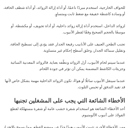
للحواف الخارجية، استخدم مبردًا ناعمًا، أو أداة إزالة الزوائد، أو أداة شطف الحافة،
أو وسادة كاشطة خفيفة مع ضغط ثابت ومتساوٍ.
لزوائد الداخل، استخدم أداة إزالة زوائد داخلية، أو أداة تجويف، أو مكشطة، أو
موسعًا بالحجم الصحيح وفقًا لقطر الأنبوب.
تجنب الطحن العنيف على الأنابيب رفيعة الجدار. فقد يؤدي إلى تسطيح الحافة،
وتقليل سماكة الجدار، وخلق أسطح إحكام غير متساوية.
عندما سيتم لحام الأنبوب، أزل الزوائد ونظّفه بعناية. فالزوائد المعدنية السائبة
وجزيئات الكاشط المضمنة يمكن أن تؤثر في جودة اللحام.
عندما سينقل الأنبوب سائلًا أو هواءً، تكون الزوائد الداخلية مهمة بشكل خاص لأنها
قد تقيد التدفق أو تحبس التلوث.
الأخطاء الشائعة التي يجب على المشغلين تجنبها
أحد الأخطاء الشائعة هو استخدام شفرة خشب عامة أو شفرة مستهلكة لقطع
الفولاذ على أنبوب الألومنيوم.
ومن الأخطاء الأخرى تثبيت الأنبوب بعيدًا جدًا عن موضع القطع، مما يسمح بالاهتزاز