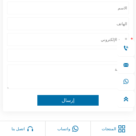




إرسال



المنتجات
واتساب
اتصل بنا