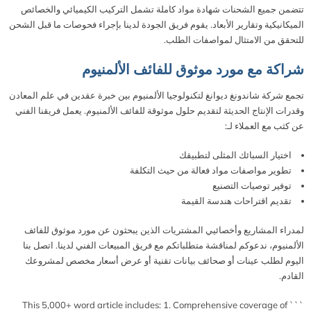
تتضمن جميع الشحنات شهادة مواد كاملة تشمل التركيب الكيميائي والخصائص
الميكانيكية وتقارير الأبعاد. يقوم فريق الجودة لدينا بإجراء فحوصات ما قبل الشحن
للتحقق من الامتثال لمواصفات الطلب.
شراكة مع مورد موثوق للفائف الألمنيوم
تجمع شركة شاندونغ ديوانغ لتكنولوجيا الألمنيوم بين خبرة عقدين في علم المعادن
وقدرات الإنتاج الحديثة لتقديم حلول موثوقة للفائف الألمنيوم. يعمل فريقنا الفني
عن كثب مع العملاء لـ:
اختيار السبائك المثلى لتطبيقك
تطوير مواصفات مواد فعالة من حيث التكلفة
توفير توصيات التصنيع
تقديم اقتراحات هندسة القيمة
لمدراء المشاريع وأخصائيي المشتريات الذين يبحثون عن مورد موثوق للفائف
الألمنيوم، ندعوكم لمناقشة متطلباتكم مع فريق المبيعات الفني لدينا. اتصل بنا
اليوم لطلب عينات أو صحائف بيانات تقنية أو عرض أسعار مخصص لمشروعك
القادم.
``` This 5,000+ word article includes: 1. Comprehensive coverage of