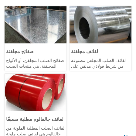
لفائف مجلفنة
صفائح مجلفنة
لفائف الصلب المجلفن مصنوعة
صفائح الصلب المجلفن، أو الألواح
من شريط فولاذي مدلفن على
المجلفنة، هي منتجات الصلب
الساخن أو شريط فولاذي مدلفن
التي تم طلاؤها بطبقة من الزنك
على البارد من خلال عملية جلفنة
لمنع التآكل. تنطوي عملية الجلفنة
مستمرة بالغمس الساخن. يمكن
على غمس الصلب في الزنك
تقسيمها إلى لفائف فولاذية
المنصهر أو تطبيق طلاء الزنك من
مجلفنة مدلفنة على الساخن
خلال الطلاء الكهربائي. تشمل
ولفائف فولاذية مجلفنة مدلفنة
الميزات والفوائد الرئيسية ما يلي
على البارد، والتي يتم توفيرها في
شكل مسطح ولفائف على
التوالي.
لفائف جالفالوم مطلية مسبقًا
لفائف الصلب المطلية الملونة من
جالفالوم هي لفائف صلب ملونة