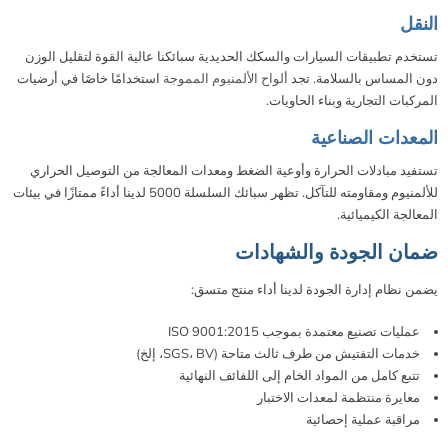
النقل
تستخدم تطبيقات السيارات والسكك الحديدية سبائكنا عالية القوة لتقليل الوزن
دون المساس بالسلامة. تجد
ألواح الألمنيوم المموجة
استخدامًا خاصًا في أرضيات
المركبات التجارية وبناء الحاويات.
المعدات الصناعية
تستفيد مبادلات الحرارة وأوعية الضغط ومعدات المعالجة من التوصيل الحراري
للألمنيوم ومقاومته للتآكل. تظهر سبائك السلسلة 5000 لدينا أداءً ممتازًا في بيئات
المعالجة الكيميائية.
ضمان الجودة والشهادات
يضمن نظام إدارة الجودة لدينا أداء منتج متسق:
عمليات تصنيع معتمدة بموجب ISO 9001:2015
خدمات التفتيش من طرف ثالث متاحة (SGS، BV، إلخ)
تتبع كامل من المواد الخام إلى اللفائف النهائية
معايرة منتظمة لمعدات الاختبار
مراقبة عملية إحصائية