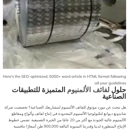
Here's the SEO-optimized, 5000+ word article in HTML format following
all your guidelines:
حلول
لفائف الألمنيوم
المتميزة للتطبيقات
الصناعية
هل تبحث عن مورد موثوق للفائف الألمنيوم لمشاريعك الصناعية؟ تخصصت شركة
شاندونغ ديوانغ لتكنولوجيا الألمنيوم المحدودة في إنتاج لفائف وألواح ومقاطع
الألمنيوم عالية الجودة مع أكثر من 20 عامًا من الخبرة التصنيعية. تضمن خطوط
الإنتاج المتطورة لدينا وقدرتنا السنوية البالغة 900,000 طن أسعارًا تنافسية