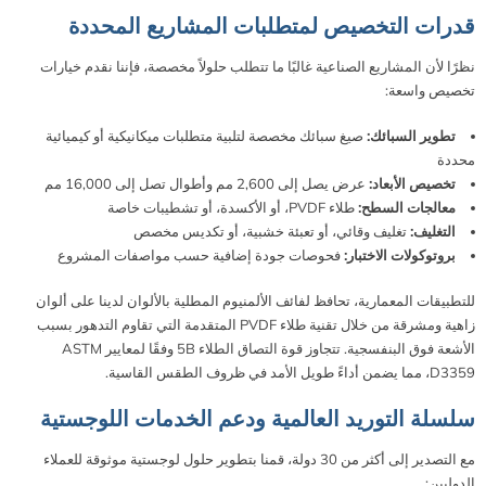
قدرات التخصيص لمتطلبات المشاريع المحددة
نظرًا لأن المشاريع الصناعية غالبًا ما تتطلب حلولاً مخصصة، فإننا نقدم خيارات
تخصيص واسعة:
تطوير السبائك:
صيغ سبائك مخصصة لتلبية متطلبات ميكانيكية أو كيميائية
محددة
تخصيص الأبعاد:
عرض يصل إلى 2,600 مم وأطوال تصل إلى 16,000 مم
معالجات السطح:
طلاء PVDF، أو الأكسدة، أو تشطيبات خاصة
التغليف:
تغليف وقائي، أو تعبئة خشبية، أو تكديس مخصص
بروتوكولات الاختبار:
فحوصات جودة إضافية حسب مواصفات المشروع
للتطبيقات المعمارية، تحافظ لفائف الألمنيوم المطلية بالألوان لدينا على ألوان
زاهية ومشرقة من خلال تقنية طلاء PVDF المتقدمة التي تقاوم التدهور بسبب
الأشعة فوق البنفسجية. تتجاوز قوة التصاق الطلاء 5B وفقًا لمعايير ASTM
D3359، مما يضمن أداءً طويل الأمد في ظروف الطقس القاسية.
سلسلة التوريد العالمية ودعم الخدمات اللوجستية
مع التصدير إلى أكثر من 30 دولة، قمنا بتطوير حلول لوجستية موثوقة للعملاء
الدوليين: