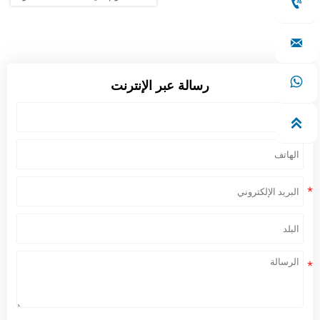

مصنوعة من لفائف جالفالوم
كمواد أساسية. لا تتمتع هذه المادة
بخصائص فيزيائية وكيميائية ممتازة

فحسب، بل يتم تفضيلها أيضًا
لمظهرها الجميل.

رسالة عبر الإنترنت
