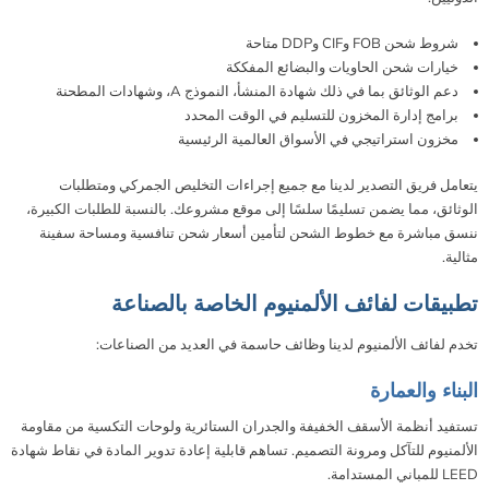
شروط شحن FOB وCIF وDDP متاحة
خيارات شحن الحاويات والبضائع المفككة
دعم الوثائق بما في ذلك شهادة المنشأ، النموذج A، وشهادات المطحنة
برامج إدارة المخزون للتسليم في الوقت المحدد
مخزون استراتيجي في الأسواق العالمية الرئيسية
يتعامل فريق التصدير لدينا مع جميع إجراءات التخليص الجمركي ومتطلبات
الوثائق، مما يضمن تسليمًا سلسًا إلى موقع مشروعك. بالنسبة للطلبات الكبيرة،
ننسق مباشرة مع خطوط الشحن لتأمين أسعار شحن تنافسية ومساحة سفينة
مثالية.
تطبيقات لفائف الألمنيوم الخاصة بالصناعة
تخدم لفائف الألمنيوم لدينا وظائف حاسمة في العديد من الصناعات:
البناء والعمارة
تستفيد أنظمة الأسقف الخفيفة والجدران الستائرية ولوحات التكسية من مقاومة
الألمنيوم للتآكل ومرونة التصميم. تساهم قابلية إعادة تدوير المادة في نقاط شهادة
LEED للمباني المستدامة.