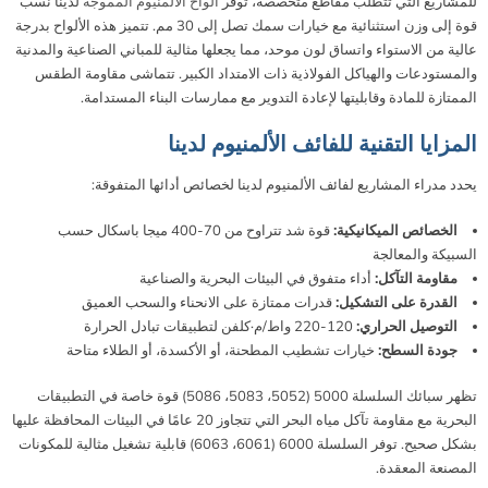
للمشاريع التي تتطلب مقاطع متخصصة، توفر
ألواح الألمنيوم المموجة
لدينا نسب
قوة إلى وزن استثنائية مع خيارات سمك تصل إلى 30 مم. تتميز هذه الألواح بدرجة
عالية من الاستواء واتساق لون موحد، مما يجعلها مثالية للمباني الصناعية والمدنية
والمستودعات والهياكل الفولاذية ذات الامتداد الكبير. تتماشى مقاومة الطقس
الممتازة للمادة وقابليتها لإعادة التدوير مع ممارسات البناء المستدامة.
المزايا التقنية للفائف الألمنيوم لدينا
يحدد مدراء المشاريع لفائف الألمنيوم لدينا لخصائص أدائها المتفوقة:
الخصائص الميكانيكية:
قوة شد تتراوح من 70-400 ميجا باسكال حسب
السبيكة والمعالجة
مقاومة التآكل:
أداء متفوق في البيئات البحرية والصناعية
القدرة على التشكيل:
قدرات ممتازة على الانحناء والسحب العميق
التوصيل الحراري:
120-220 واط/م·كلفن لتطبيقات تبادل الحرارة
جودة السطح:
خيارات تشطيب المطحنة، أو الأكسدة، أو الطلاء متاحة
تظهر سبائك السلسلة 5000 (5052، 5083، 5086) قوة خاصة في التطبيقات
البحرية مع مقاومة تآكل مياه البحر التي تتجاوز 20 عامًا في البيئات المحافظة عليها
بشكل صحيح. توفر السلسلة 6000 (6061، 6063) قابلية تشغيل مثالية للمكونات
المصنعة المعقدة.