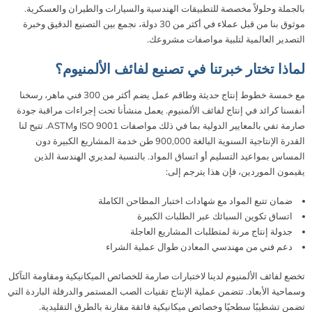
بالجملة وحلولاً مخصصة للتطبيقات الهندسية والسيارات والطيران والعسكرية.
موثوق بنا من قبل عملاء في أكثر من 30 دولة، نجمع بين التصنيع الدقيق وخبرة
التصدير العالمية لتلبية مواصفات مشروعك.
لماذا تختار خبرتنا في تصنيع لفائف الألمنيوم؟
مع خمسة خطوط إنتاج حديثة وطاقم عمل يضم أكثر من 300 فني ماهر، رسخنا
أنفسنا كرائد في إنتاج لفائف الألمنيوم. يعمل منشأنا تحت إجراءات مراقبة جودة
صارمة تفي بالمعايير الدولية بما في ذلك مواصفات ISO 9001 وASTM. تتيح لنا
القدرة الإنتاجية السنوية البالغة 900,000 طن خدمة المشاريع الكبيرة دون
المساس بمواعيد التسليم أو اتساق المواد. بالنسبة لمديري الهندسة الذين
يقيمون الموردين، فإن هذا يترجم إلى:
ضمان تتبع المواد مع شهادات اختبار المطاحن الكاملة
اتساق تكوين السبائك عبر الطلبات الكبيرة
جدولة إنتاج مرنة لمتطلبات المشاريع العاجلة
دعم فني من مهندسي المعادن طوال عملية الشراء
تخضع لفائف الألمنيوم لدينا لاختبارات صارمة للخصائص الميكانيكية ومقاومة التآكل
وسماحية الأبعاد. تتضمن عملية الإنتاج تقنيات الصب المستمر والدرفلة الباردة التي
تضمن تشطيبًا سطحيًا وخصائص ميكانيكية فائقة مقارنة بالطرق التقليدية.