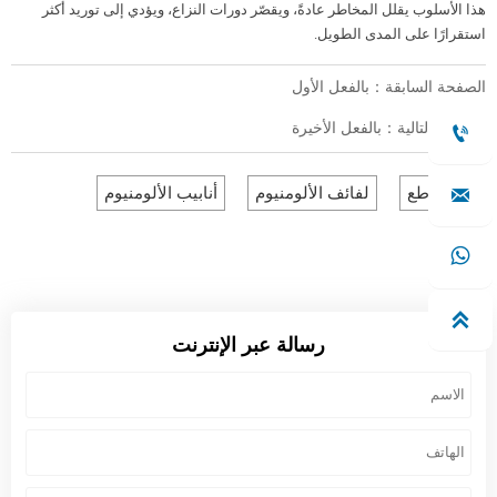
هذا الأسلوب يقلل المخاطر عادةً، ويقصّر دورات النزاع، ويؤدي إلى توريد أكثر
استقرارًا على المدى الطويل.
الصفحة السابقة：بالفعل الأول
الصفحة التالية：بالفعل الأخيرة


المقاطع
لفائف الألومنيوم
أنابيب الألومنيوم


رسالة عبر الإنترنت