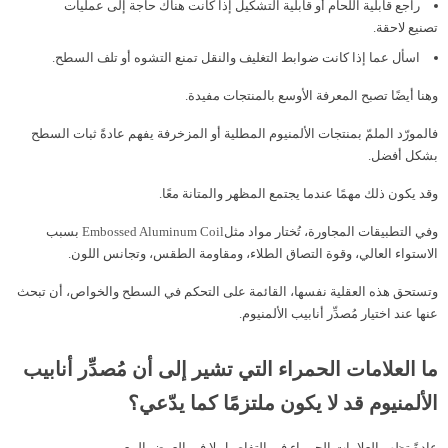
راجع قابلية اللحام أو قابلية التشكيل إذا كانت هناك حاجة إلى عمليات
تصنيع لاحقة.
اسأل عما إذا كانت ضوابط التغليف والنقل تمنع التشوه أو تلف السطح.
وهنا أيضًا تصبح المعرفة الأوسع بالمنتجات مفيدة.
فالمورّد الملمّ بمنتجات الألمنيوم المطلية أو المزخرفة يفهم عادةً ثبات السطح
بشكل أفضل.
وقد يكون ذلك مهمًا عندما يجتمع المظهر والمتانة معًا.
وفي التطبيقات المجاورة، تُختار مواد مثل
Embossed Aluminum Coil
بسبب
الاستواء العالي، وقوة التصاق الطلاء، ومقاومة الطقس، وتجانس اللون.
وتستحق هذه العقلية نفسها، القائمة على التحكم في السطح والخواص، أن تبحث
عنها عند اختيار مُصدِّر أنابيب الألمنيوم.
ما العلامات الحمراء التي تشير إلى أن مُصدِّر أنابيب
الألمنيوم قد لا يكون ملتزمًا كما يدّعي؟
عادةً تظهر العلامات الحمراء في التفاصيل لا في العرض البيعي.