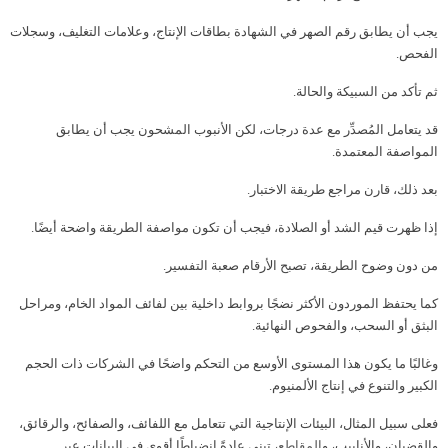
يجب أن يطابق رقم الصهر في الشهادة بطاقات الإنتاج، وعلامات التغليف، وسجلات
الفحص.
ثم تأكد من السبيكة والحالة.
قد يتعامل المُصدِّر مع عدة درجات، لكن الأنبوب المشحون يجب أن يطابق
المواصفة المعتمدة.
بعد ذلك، قارن مراجع طريقة الاختبار.
إذا ظهرت قيم الشد أو الصلادة، فيجب أن تكون مواصفة الطريقة واضحة أيضًا.
من دون وضوح الطريقة، تصبح الأرقام صعبة التفسير.
كما يحتفظ الموردون الأكثر نضجًا بروابط داخلية بين لفائف المواد الخام، ومراحل
البثق أو السحب، والفحوص النهائية.
وغالبًا ما يكون هذا المستوى الأوسع من التحكم واضحًا في الشركات ذات الحجم
الكبير والتنوع في إنتاج الألمنيوم.
فعلى سبيل المثال، البيئات الإنتاجية التي تتعامل مع اللفائف، والصفائح، والرقائق،
والقضبان، والأنابيب، و
المقاطع
، تبني عادةً انضباطًا أقوى في البيانات عبر