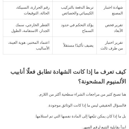
شهادة اختبار
تربط الدفعة بالتركيب
رقم الحرارة، السبيكة،
المصنع
الكيميائي والخصائص
الحالة، التوقيعات
تقرير فحص
يؤكد التحكم في حدود
القطر الخارجي، سمك
الأبعاد
السماح
الجدار، الاستقامة، الطول
تقرير اختبار
اعتماد المختبر، هوية العينة،
يضيف تأكيدًا مستقلاً
من طرف ثالث
الأساليب
كيف تعرف ما إذا كانت الشهادة تطابق فعلًا أنابيب
الألمنيوم المشحونة؟
هنا تصبح كثير من مراجعات الشراء سطحية أكثر من اللازم.
فالسؤال الحقيقي ليس ما إذا كانت الوثائق موجودة.
بل ما إذا كان يمكن تتبّعها إلى المادة نفسها التي تم استلامها.
ابدأ بقابلية التتبع لرقم الصهر.