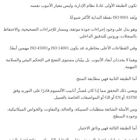
تكون الطبقة الأولى عادةً نظام الإدارة، وليس معيار الأنبوب نفسه.
ويُعد ISO 9001 نقطة البداية الأكثر شيوعًا.
وهو يدل على وجود إجراءات جودة موثقة، ومسار للإجراءات التصحيحية، والاحتفاظ
بالسجلات، وروتين للتدقيق الداخلي.
وفي القطاعات الأعلى مخاطرة، قد يكون ISO 14001 وISO 45001 مهمين أيضًا.
وهما لا يحددان أبعاد الأنبوب. بل يبيّنان مستوى النضج في التحكم البيئي والسلامة
المهنية.
أما الطبقة الثانية فهي مطابقة المنتج.
ويعني ذلك التحقق مما إذا كان مُصدِّر أنابيب الألمنيوم قادرًا على التوريد وفق
ASTM أو EN أو GB أو المواصفات الخاصة بالعميل.
ومن الأمثلة الشائعة متطلبات السبيكة، والحالة، والتفاوت، والخواص الميكانيكية،
وجودة السطح.
أما الطبقة الثالثة فهي وثائق الاختبار.
ابحث عن شهادات اختبار المصنع، وتقارير التحليل الكيميائي، ونتائج اختبار الشد،