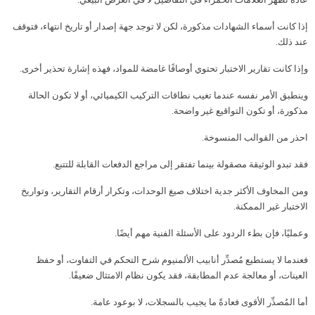
إذا كانت أسماء الشهادات مذكورة، لكن لا توجد جهة إصدار أو تاريخ انتهاء، فتوقف
عند ذلك.
وإذا كانت تقارير الاختبار تحتوي أوصافًا غامضة للمواد، فهذه إشارة تحذير أخرى.
وينطبق الأمر نفسه عندما تغيب نطاقات التركيب الكيميائي، أو لا تكون الحالة
مذكورة، أو تكون التواقيع غير واضحة.
احذر من القوالب المنسوخة.
فقد تبدو الوثيقة مصقولة بينما تفتقر إلى مراجع الدفعات القابلة للتتبع.
ومن المخاوف الأكثر جدية اختلاف صيغ الوحدات، وتكرار أرقام التقارير، وتواريخ
الاختبار غير الممكنة.
وعمليًا، فإن بطء الردود على الأسئلة الفنية مهم أيضًا.
فعندما لا يستطيع مُصدِّر أنابيب الألمنيوم شرح التحكم في التفاوت، أو حفظ
العينات، أو معالجة عدم المطابقة، فقد يكون نظام الامتثال ضعيفًا.
أما المُصدِّر الأقوى فعادةً ما يجيب بالسجلات، لا بوعود عامة.