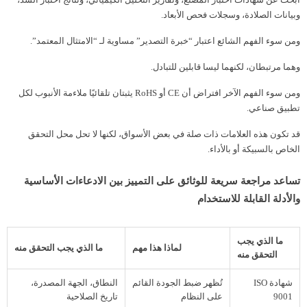
وبيانات الصلادة، وسجلات فحص الأبعاد.
ومن سوء الفهم الشائع اعتبار “خبرة التصدير” مساوية لـ “الامتثال المعتمد”.
وهما مرتبطان، لكنهما ليسا قابلين للتبادل.
ومن سوء الفهم الآخر افتراض أن CE أو RoHS يثبتان تلقائيًا ملاءمة الأنبوب لكل
تطبيق صناعي.
قد تكون هذه العلامات ذات صلة في بعض الأسواق، لكنها لا تحل محل التحقق
الخاص بالسبيكة أو بالأداء.
تساعد مراجعة سريعة للوثائق على التمييز بين الادعاءات الأساسية
والأدلة القابلة للاستخدام
ما الذي يجب
لماذا هذا مهم
ما الذي يجب التحقق منه
التحقق منه
شهادة ISO
تُظهر ضبط الجودة القائم
النطاق، الجهة المصدرة،
9001
على النظام
تاريخ الصلاحية