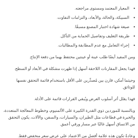
المعيار المعتمد ومستوى مراجعته.
السبيكة، والحالة، والأبعاد، والتزامات التفاوت.
صيغة شهادة اختبار المصنع مسبقًا.
طريقة التغليف وتفاصيل الحماية من التآكل.
إجراء التعامل مع عدم المطابقة والمطالبات.
ومن المفيد أيضًا طلب عينة أو عينتين محتفظ بهما من دفعة الإنتاج.
فهذا يجعل المقارنات اللاحقة أسهل إذا ظهرت مشكلة في الأبعاد أو السطح.
وحيثما أمكن، قارن بين مُصدِّرين على الأقل باستخدام قائمة التحقق نفسها
للوثائق.
فهذا يقلل أثر أسلوب العرض ويُبقي القرارات قائمة على الأدلة.
وبالنسبة للموردين ذوي القدرة الكبيرة على الألمنيوم، وخطوط المعالجة المتعددة،
والخبرة في قطاعات مثل الطيران، والسيارات، والسفن، والآلات، يكون التحقق
من الاتساق أسهل غالبًا عبر مسار ورقي أعمق.
وعادةً تكون هذه علامة أفضل من الاعتماد على عرض سعر منخفض فقط.