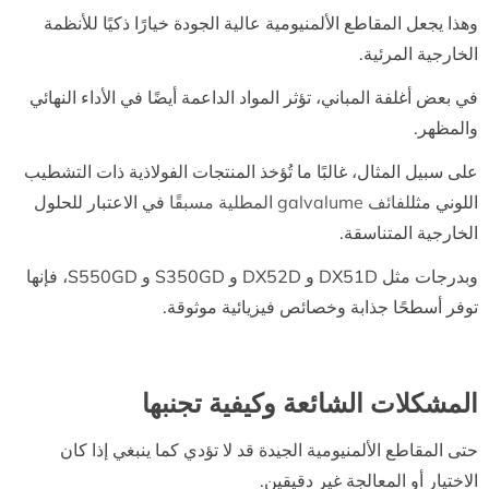
وهذا يجعل المقاطع الألمنيومية عالية الجودة خيارًا ذكيًا للأنظمة
الخارجية المرئية.
في بعض أغلفة المباني، تؤثر المواد الداعمة أيضًا في الأداء النهائي
والمظهر.
على سبيل المثال، غالبًا ما تُؤخذ المنتجات الفولاذية ذات التشطيب
اللوني مثل
لفائف galvalume المطلية مسبقًا
في الاعتبار للحلول
الخارجية المتناسقة.
وبدرجات مثل DX51D و DX52D و S350GD و S550GD، فإنها
توفر أسطحًا جذابة وخصائص فيزيائية موثوقة.
المشكلات الشائعة وكيفية تجنبها
حتى المقاطع الألمنيومية الجيدة قد لا تؤدي كما ينبغي إذا كان
الاختيار أو المعالجة غير دقيقين.