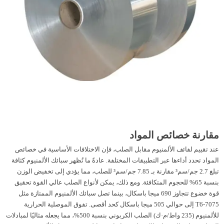
مقارنة خصائص المواد
عند تقييم لفائف الألمنيوم مقابل الصلب، فإن الاختلافات الأساسية في خصائص
المواد تحدد أداءها عبر التطبيقات المختلفة. عادةً ما تُظهر سبائك الألمنيوم كثافة
تبلغ 2.7 جم/سم³ مقارنة بـ 7.85 جم/سم³ للصلب، مما يؤدي إلى تخفيض الوزن
بنسبة 65% للحجوم المتكافئة. ومع ذلك، يمكن لأنواع الصلب عالي القوة تحقيق
قوة خضوع تتجاوز 690 ميجا باسكال، بينما تصل سبائك الألمنيوم الممتازة مثل
7075-T6 إلى حوالي 505 ميجا باسكال كحد أقصى. تفوق الموصلية الحرارية
للألمنيوم (235 واط/م·ك) الصلب الكربوني بنسبة 500%، مما يجعله مثاليًا لمبادلات