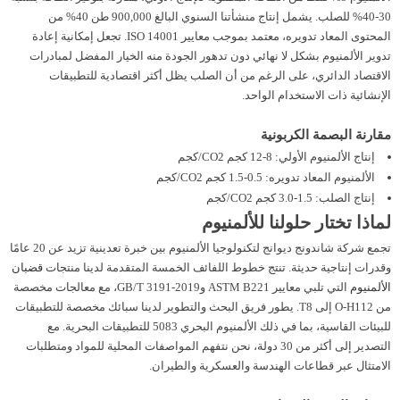
30-40% للصلب. يشمل إنتاج منشأتنا السنوي البالغ 900,000 طن 40% من
المحتوى المعاد تدويره، معتمد بموجب معايير ISO 14001. تجعل إمكانية إعادة
تدوير الألمنيوم بشكل لا نهائي دون تدهور الجودة منه الخيار المفضل لمبادرات
الاقتصاد الدائري، على الرغم من أن الصلب يظل أكثر اقتصادية للتطبيقات
الإنشائية ذات الاستخدام الواحد.
مقارنة البصمة الكربونية
إنتاج الألمنيوم الأولي: 8-12 كجم CO2/كجم
الألمنيوم المعاد تدويره: 0.5-1.5 كجم CO2/كجم
إنتاج الصلب: 1.5-3.0 كجم CO2/كجم
لماذا تختار حلولنا للألمنيوم
تجمع شركة شاندونج ديوانج لتكنولوجيا الألمنيوم بين خبرة تعدينية تزيد عن 20 عامًا
وقدرات إنتاجية حديثة. تنتج خطوط اللفائف الخمسة المتقدمة لدينا منتجات
قضبان
الألمنيوم
التي تلبي معايير ASTM B221 وGB/T 3191-2019، مع معالجات مخصصة
من O-H112 إلى T8. يطور فريق البحث والتطوير لدينا سبائك مخصصة للتطبيقات
للبيئات القاسية، بما في ذلك الألمنيوم البحري 5083 للتطبيقات البحرية. مع
التصدير إلى أكثر من 30 دولة، نحن نتفهم المواصفات المحلية للمواد ومتطلبات
الامتثال عبر قطاعات الهندسة والعسكرية والطيران.