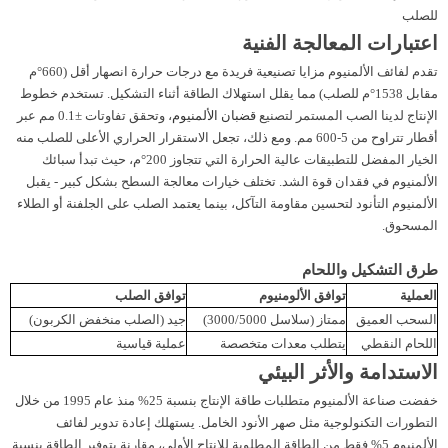
للصلب
اعتبارات المعالجة الفنية
تقدم لفائف الألمنيوم مزايا تصنيعية فريدة مع درجات حرارة انصهار أقل (660°م
مقابل 1538°م للصلب) مما يقلل استهلاك الطاقة أثناء التشكيل. تستخدم خطوط
الإنتاج لدينا الصب المستمر لتصنيع
قضبان الألمنيوم
، وتحقق تفاوتات ±0.1 مم عبر
أقطار تتراوح من 5-600 مم. ومع ذلك، تجعل الاستقرار الحراري الأعلى للصلب منه
الخيار المفضل للتطبيقات عالية الحرارة التي تتجاوز 200°م، حيث تبدأ سبائك
الألمنيوم في فقدان قوة الشد. تختلف خيارات معالجة السطح بشكل كبير - يقبل
الألمنيوم التأنود لتحسين مقاومة التآكل، بينما يعتمد الصلب على الجلفنة أو الطلاء
المسحوق.
طرق التشكيل واللحام
العملية
توافق الألومنيوم
توافق الصلب
السحب العميق
ممتاز (سلاسل 3000/5000)
جيد (الصلب منخفض الكربون)
اللحام النقطي
يتطلب معدات متخصصة
عملية قياسية
الاستدامة والأثر البيئي
خفضت صناعة الألمنيوم متطلبات طاقة الإنتاج بنسبة 25% منذ عام 1995 من خلال
التطورات التكنولوجية مثل صهر الأنود الخامل. يستهلك إعادة تدوير لفائف
الألمنيوم 5% فقط من الطاقة المطلوبة للإنتاج الأولي، مقارنة بتوفير الطاقة بنسبة