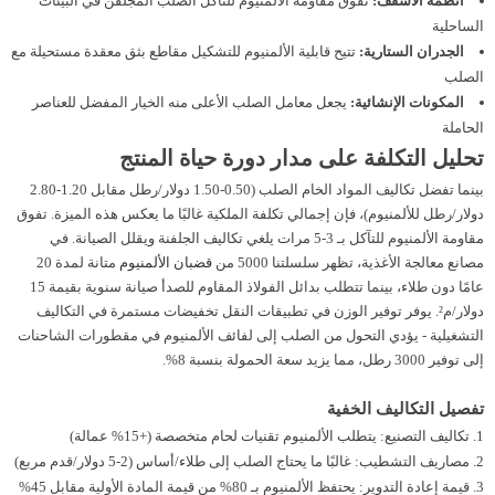
أنظمة الأسقف:
تفوق مقاومة الألمنيوم للتآكل الصلب المجلفن في البيئات
الساحلية
الجدران الستارية:
تتيح قابلية الألمنيوم للتشكيل مقاطع بثق معقدة مستحيلة مع
الصلب
المكونات الإنشائية:
يجعل معامل الصلب الأعلى منه الخيار المفضل للعناصر
الحاملة
تحليل التكلفة على مدار دورة حياة المنتج
بينما تفضل تكاليف المواد الخام الصلب (0.50-1.50 دولار/رطل مقابل 1.20-2.80
دولار/رطل للألمنيوم)، فإن إجمالي تكلفة الملكية غالبًا ما يعكس هذه الميزة. تفوق
مقاومة الألمنيوم للتآكل بـ 3-5 مرات يلغي تكاليف الجلفنة ويقلل الصيانة. في
مصانع معالجة الأغذية، تظهر سلسلتنا 5000 من
قضبان الألمنيوم
متانة لمدة 20
عامًا دون طلاء، بينما تتطلب بدائل الفولاذ المقاوم للصدأ صيانة سنوية بقيمة 15
دولار/م². يوفر توفير الوزن في تطبيقات النقل تخفيضات مستمرة في التكاليف
التشغيلية - يؤدي التحول من الصلب إلى لفائف الألمنيوم في مقطورات الشاحنات
إلى توفير 3000 رطل، مما يزيد سعة الحمولة بنسبة 8%.
تفصيل التكاليف الخفية
تكاليف التصنيع: يتطلب الألمنيوم تقنيات لحام متخصصة (+15% عمالة)
مصاريف التشطيب: غالبًا ما يحتاج الصلب إلى طلاء/أساس (2-5 دولار/قدم مربع)
قيمة إعادة التدوير: يحتفظ الألمنيوم بـ 80% من قيمة المادة الأولية مقابل 45%