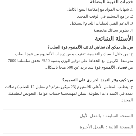
خدمات القيمة المضافة
شهادات المواد مع إمكانية التتبع الكامل
برامج التسليم في الوقت المحدد
الدعم الفني لعمليات اللحام/التشكيل
تطوير سبائك مخصصة
الأسئلة الشائعة
س: هل يمكن أن تضاهي لفائف الألمنيوم قوة الصلب؟
ج: من خلال السبك والتقسية، تقترب بعض درجات الألمنيوم من قوة الصلب
متوسط الكربون مع الحفاظ على توفير الوزن بنسبة 50%. تحقق سلسلتنا 7000
من
قضبان الألمنيوم
قوة شد تزيد عن 500 ميجا باسكال.
س: كيف يؤثر التمدد الحراري على التصميم؟
ج: يتطلب المعامل الأعلى للألمنيوم (23 ميكرومتر/م·°م مقابل 12 للصلب) وصلات
تمدد في الامتدادات الطويلة. يمكن لمهندسينا حساب عوامل التعويض لتطبيقك
المحدد.
الصفحة السابقة：بالفعل الأول
الصفحة التالية：بالفعل الأخيرة