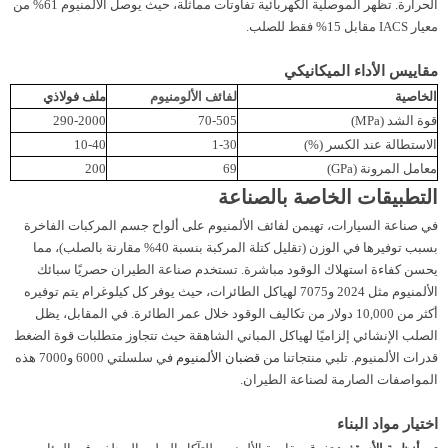
الحرارة. تظهر الموصلية الكهربائية تفاوتات مماثلة، حيث يوصل الألمنيوم 61% من
معيار IACS مقابل 15% فقط للصلب.
مقاييس الأداء الميكانيكي
الخاصية
لفائف الألومنيوم
ملف فولاذي
قوة الشد (MPa)
70-505
290-2000
الاستطالة عند الكسر (%)
1-30
10-40
معامل المرونة (GPa)
69
200
التطبيقات الخاصة بالصناعة
في صناعة السيارات، تهيمن لفائف الألمنيوم على ألواح جسم المركبات الفاخرة
بسبب توفيرها في الوزن (تقليل كتلة المركبة بنسبة 40% مقارنة بالصلب)، مما
يحسن كفاءة استهلاك الوقود مباشرة. تستخدم صناعة الطيران حصريًا سبائك
الألمنيوم مثل 2024 و7075 لهياكل الطائرات، حيث يوفر كل كيلوغرام يتم توفيره
أكثر من 10,000 دولار من تكاليف الوقود خلال عمر الطائرة. في المقابل، يظل
الصلب الإنشائي إلزاميًا لهياكل المباني الشاهقة حيث تتجاوز متطلبات قوة الضغط
قدرات الألمنيوم. تلبي منتجاتنا من
قضبان الألمنيوم
في سلسلتي 6000 و7000 هذه
المواصفات الصارمة لصناعة الطيران.
اختيار مواد البناء