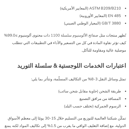
ASTM B209/B210 (المعايير الأمريكية)
EN 485 (المعايير الأوروبية)
GB/T 3880 (المعيار الوطني الصيني)
تُظهر منتجات مثل
صفائح الألومنيوم سلسلة 1100
ذات محتوى ألومنيوم ≥99.0%
كيف تؤثر نقاوة المادة في كل من التسعير والأداء في التطبيقات التي تتطلب
موصلية عالية ومقاومة للتآكل.
اعتبارات الخدمات اللوجستية & سلسلة التوريد
تمثل وسائل النقل 3-8% من التكاليف المسلّمة، وتتأثر بما يلي:
طريقة الشحن (حاوية مقابل شحن سائب)
المسافة من مرافق التصنيع
الرسوم الجمركية (تختلف حسب البلد)
تمكّن شبكتنا العالمية للتوزيع من التسليم خلال 15-30 يومًا إلى معظم الأسواق
الدولية، مع إضافة التغليف الواقي ما يقرب من 1.5% إلى تكاليف المواد لكنه يمنع