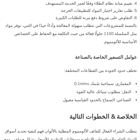
تقييم متانة نظام الطلاء وفقًا لعمر الخدمة المستهدف
طلب تقارير اختبار المواد للتطبيقات الحرجة
التفاوض على شروط دفع مرنة للطلبات الكبيرة
بالنسبة للمشروعات التي تتطلب سهولة المعالجة وأداءً جيدًا في الثني، توفر مواد
مثل السلسلة 1100 حلولًا فعالة من حيث التكلفة مع الحفاظ على الخصائص
الأساسية للألومنيوم.
عوامل التسعير الخاصة بالصناعة
تختلف حدود الجودة بين القطاعات المختلفة:
المعماري: سماحية سُمك ±0.1mm
النقل: مطلوب سبائك عالية القوة
الصناعي: السماح بالحدود القياسية مقبول
الخلاصة & الخطوات التالية
يتطلب الشراء الفعال للفائف الألومنيوم المطلية بالألوان فهم كيفية تحديد أسواق
المواد الخام والمواصفات الإنتاجية ومتطلبات التطبيق للأسعار بشكل جماعي. ومع