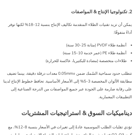
2. تكنولوجيا الإنتاج & المواصفات
يمكن أن تزيد تقنيات الطلاء المتقدمة تكاليف الإنتاج بنسبة 12-18% لكنها توفر
أداءً متفوقًا:
أنظمة طلاء PVDF (متانة 25-30 سنة)
أنظمة طلاء PE (عمر خدمة 10-15 سنة)
طلاءات متخصصة (مضادة للبكتيريا، عاكسة للحرارة)
تتطلب حدود سماحية السُمك ضمن ±0.05mm معدات درفلة دقيقة، بينما تضيف
مطابقة الألوان المخصصة 3-5% إلى الأسعار الأساسية. تحافظ خطوط الإنتاج لدينا
على رقابة صارمة على الجودة عبر جميع المواصفات من الدرجة الصناعية إلى
التطبيقات المعمارية.
ديناميكيات السوق & استراتيجيات المشتريات
تؤدي تقلبات الطلب الموسمية عادةً إلى تغيرات في الأسعار بنسبة 8-12%، مع
كون Q2-Q3 فترات ذروة البناء. وتشمل اعتبارات الشراء الاستراتيجي ما يلي: