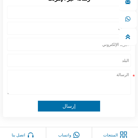



إرسال



المنتجات
واتساب
اتصل بنا