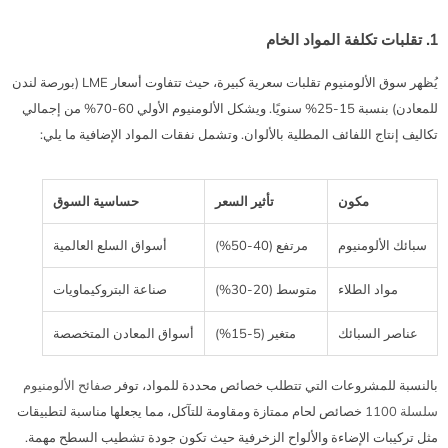
1. تقلبات تكلفة المواد الخام
يُظهر سوق الألومنيوم تقلبات سعرية كبيرة، حيث تتفاوت أسعار LME (بورصة لندن
للمعادن) بنسبة 15-25% سنويًا. ويشكل الألومنيوم الأولي 60-70% من إجمالي
تكاليف إنتاج اللفائف المطلية بالألوان. وتشمل نفقات المواد الإضافية ما يلي:
مكون
تأثير السعر
حساسية السوق
سبائك الألومنيوم
مرتفع (40-50%)
أسواق السلع العالمية
مواد الطلاء
متوسط (20-30%)
صناعة البتروكيماويات
عناصر السبائك
متغير (5-15%)
أسواق المعادن المتخصصة
بالنسبة للمشروعات التي تتطلب خصائص محددة للمواد، توفر
صفائح الألومنيوم
سلسلة 1100
خصائص لحام ممتازة ومقاومة للتآكل، مما يجعلها مناسبة لتطبيقات
مثل تركيبات الإضاءة والألواح الزخرفية حيث تكون جودة تشطيب السطح مهمة.