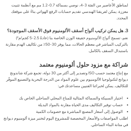
لمناطق الأعاصير من الفئة 3-4، نوصي بسماكة 0.7-1.2 مم مع أنظمة تثبيت
معززة. يمكن لفريقنا الهندسي تقديم حسابات الرفع الهوائي بناءً على موقعك
المحدد.
3. هل يمكن تركيب ألواح أسقف الألومنيوم فوق الأسقف الموجودة؟
نعم، تسمح
ألواح الألومنيوم
خفيفة الوزن الخاصة بنا (عادةً 2.5-5 كجم/م²)
بالتركيب المباشر في معظم الحالات، مما يوفر 30-50٪ من تكاليف الهدم مقارنة
باستبدال السقف بالكامل.
شراكة مع مزود حلول ألومنيوم معتمد
مع إنتاج معتمد حسب ISO وتصدير إلى أكثر من 30 دولة، تجمع شركة شاندونج
ديوانج لتكنولوجيا الألومنيوم بين علوم المواد من الدرجة البحرية والتصنيع الموفّر
للتكاليف. يمكن لخبرائنا الفنيين مساعدتك في:
اختيار السبيكة والسماكة المثالية للمناخ المحلي الساحلي الخاص بك
حساب توفير التكاليف مدى الحياة مقارنة بالمواد البديلة
الوصول إلى أسعار المصنع المباشرة مع خصومات الكمية
اطلب المواصفات والأسعار المخصصة للمشروع اليوم لتختبر ميزة ألومنيوم ديوانج
في متانة البناء الساحلي.