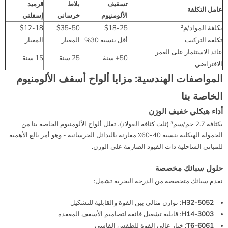
تسقيف
بلاط
قرميد
عامل التكلفة
الألومنيوم
خرساني
إسفلتي
تكلفة المواد/م²
$18-25
$35-50
$12-18
تكلفة التركيب
أقل بنسبة 30%
المعيار
المعيار
عائد الاستثمار على العمر
50+ سنة
25 سنة
15 سنة
الافتراضي
المواصفات الهندسية: مزايا ألواح أسقف الألومنيوم
الخاصة بنا
أداء هيكلي خفيف الوزن
بكثافة 2.7 جم/سم³ (ثلث كثافة الفولاذ)، تقلل ألواح الألومنيوم الخاصة بنا من
الحمولة الهيكلية بنسبة 40-60٪ مقارنة بالبدائل الخرسانية - وهو أمر بالغ الأهمية
للمباني الساحلية ذات القيود الصارمة على الوزن.
حلول سبائك مخصصة
نقدم سبائك متخصصة من الدرجة البحرية تشمل:
5052-H32
: توازن مثالي بين القوة والقابلية للتشكيل
3003-H14
: قابلية تشغيل فائقة لتصاميم الأسقف المعقدة
6061-T6
: خيار عالي القوة للطقس القاسي