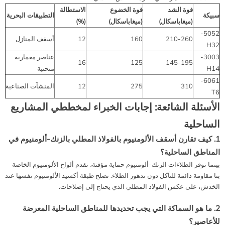
قوة الشد
قوة الخضوع
الاستطالة
سبيكة
التطبيقات البحرية
(ميغاباسكال)
(ميغاباسكال)
(%)
5052-
210-260
160
12
أسقف المنازل
H32
3003-
عناصر معمارية
16
125
145-195
H14
منحنية
6061-
310
275
12
المنشآت الصناعية
T6
الأسئلة الشائعة: إجابات الخبراء لمخططي المشاريع
الساحلية
1. كيف تقارن أسقف الألومنيوم بالفولاذ المطلي بالزنك-ألومنيوم في
المناطق الساحلية؟
بينما توفر الطلاءات الزنك-ألومنيوم حماية مؤقتة، تقدم ألواح الألومنيوم الخاصة
بنا مقاومة دائمة للتآكل دون تدهور الطلاء. تصلح طبقة أكسيد الألومنيوم نفسها عند
الخدش، على عكس الفولاذ المطلي الذي يحتاج إلى إصلاحات.
2. ما هو السماكة التي يجب تحديدها للمناطق الساحلية المعرضة
للأعاصير؟