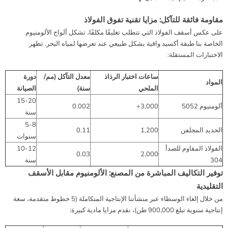
مقاومة فائقة للتآكل: مزايا تقنية تفوق الفولاذ
على عكس أسقف الفولاذ التي تتطلب تغليفًا مكلفًا، تشكل ألواح الألومنيوم
الخاصة بنا طبقة أكسيد واقية بشكل طبيعي عند تعرضها لمياه البحر. تظهر
الاختبارات المستقلة:
ساعات اختبار الرذاذ
معدل التآكل (مم/
دورة
المواد
الملحي
سنة)
الصيانة
15-20
ألومنيوم 5052
3,000+
0.002
سنة
5-8
الحديد المجلفن
1,200
0.11
سنوات
الفولاذ المقاوم للصدأ
10-12
0.03
2,000
304
سنة
توفير التكاليف المباشرة من المصنع: الألومنيوم مقابل الأسقف
التقليدية
من خلال إلغاء الوسطاء عبر منشأتنا الإنتاجية المتكاملة (5 خطوط متقدمة، سعة
إنتاجية سنوية تبلغ 900,000 طن)، نقدم مزايا مادية كبيرة: