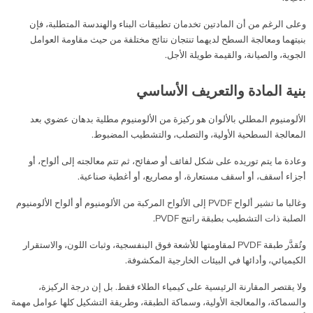
وعلى الرغم من أن المادتين تخدمان تطبيقات البناء والهندسة المتطلبة، فإن
بنيتهما ومعالجة السطح لديهما تنتجان نتائج مختلفة من حيث مقاومة العوامل
الجوية، والصيانة، والقيمة طويلة الأجل.
بنية المادة والتعريف الأساسي
الألومنيوم المطلي بالألوان هو ركيزة من الألومنيوم مطلية بدهان عضوي بعد
المعالجة السطحية الأولية، والتصلب، والتشطيب المضبوط.
وعادة ما يتم توريده على شكل لفائف أو صفائح، ثم تتم معالجته إلى ألواح، أو
أجزاء أسقف، أو أسقف مستعارة، أو مصاريع، أو أغطية صناعية.
وغالبا ما تشير ألواح PVDF إلى الألواح المركبة من الألومنيوم أو ألواح الألومنيوم
الصلبة ذات التشطيب بطبقة راتنج PVDF.
وتُقدَّر طبقة PVDF لمقاومتها للأشعة فوق البنفسجية، وثبات اللون، والاستقرار
الكيميائي، وأدائها في البيئات الخارجية المكشوفة.
ولا يقتصر المقارنة الرئيسية على كيمياء الطلاء فقط. بل إن درجة الركيزة،
والسماكة، والمعالجة الأولية، وسماكة الطبقة، وطريقة التشكيل كلها عوامل مهمة