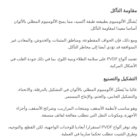
مقاومة التآكل
يُشكّل الألومنيوم بطبيعته طبقة أكسيد، مما يمنح الألومنيوم المطلي بالألوان
أساسا مفيدا لمقاومة التآكل.
ومع ذلك، فإن الحواف المقطوعة، ومناطق المثبتات، والخدوش، والمعادن غير
المتوافقة قد تؤدي أيضا إلى مخاطر التآكل.
تعتمد ألواح PVDF على سلامة الطلاء وبنية اللوح، بما في ذلك جودة القلب في
الأشكال المركبة.
التشكيل والتصنيع
غالبا ما يُفضَّل الألومنيوم المطلي بالألوان في التشكيل بالدرفلة، والانحناء،
والتشكيل الجانبي، والختم، والإنتاج المستمر.
وهو مناسب لأنظمة الأسقف، ومنتجات المزاريب، وشرائح الأسقف، وأجزاء
الأجهزة، ومكونات النقل التي تتطلب معالجة لفائف متسقة.
وقد توفر ألواح PVDF استقرارا أبعاديا للوحدات الواجهية، لكن القطع، والتوجيه،
وطرق التثبيت تتطلب تحكما صارما في العملية.