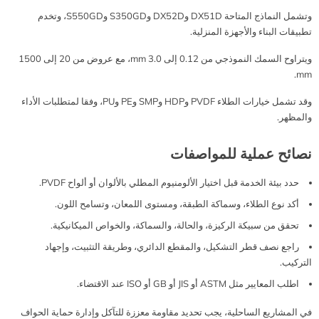
وتشمل النماذج المتاحة DX51D وDX52D وS350GD وS550GD، وتخدم
تطبيقات البناء والأجهزة المنزلية.
ويتراوح السمك النموذجي من 0.12 إلى 3.0 mm، مع عروض من 20 إلى 1500
mm.
وقد تشمل خيارات الطلاء PVDF وHDP وSMP وPE وPU، وفقا لمتطلبات الأداء
والمظهر.
نصائح عملية للمواصفات
حدد بيئة الخدمة قبل اختيار الألومنيوم المطلي بالألوان أو ألواح PVDF.
أكد نوع الطلاء، وسماكة الطبقة، ومستوى اللمعان، وتسامح اللون.
تحقق من سبيكة الركيزة، والحالة، والسماكة، والخواص الميكانيكية.
راجع نصف قطر التشكيل، والمقطع الدائري، وطريقة التثبيت، وإجهاد
التركيب.
اطلب المعايير مثل ASTM أو JIS أو GB أو ISO عند الاقتضاء.
في المشاريع الساحلية، يجب تحديد مقاومة معززة للتآكل وإدارة حماية الحواف