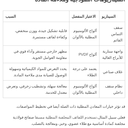
السيناريو
الاعتبار المفضل
السبب
سقف
ألواح الألومنيوم
قابلية تشكيل جيدة، ووزن منخفض،
التماس
المطلية بالألوان
وكفاءة لفائف مستمرة.
القائم
واجهة ستارية
مظهر خارجي مستقر وأداء قوي في
ألواح PVDF
للأبراج العالية
مقاومة العوامل الجوية.
يعتمد على درجة
يحدد التعرض للمواد الكيميائية وسهولة
غلاف صناعي
الطلاء
الوصول للصيانة مدى ملاءمة المادة.
نظام سقف
ألواح الألومنيوم
معالجة سهلة، وتشطيب زخرفي، وتعرض
داخلي
المطلية بالألوان
معتدل للخدمة.
قد تؤثر خيارات المعادن المطلية ذات الصلة أيضا في تخطيط المواصفات.
فعلى سبيل المثال،
تستخدم اللفائف المجلفنة المطلية مسبقا
صفائح فولاذية
مجلفنة كمادة أساسية مع طلاء عضوي، وخبز، ومعالجة بالتصلب.