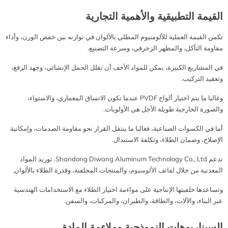
القيمة التطبيقية والأهمية التجارية
تكمن القيمة العملية للألومنيوم المطلي بالألوان في توازنه بين خفض الوزن، وأداء
مقاومة التآكل، والمظهر الزخرفي، وسرعة التصنيع.
في المشاريع الكبيرة، يمكن للمواد الأخف أن تقلل الحمل الإنشائي، وجهد الرفع،
وتعقيد التركيب.
وغالبا ما يتم اختيار ألواح PVDF عندما تكون الاتساق المعماري، والاستواء،
والصورة الخارجية طويلة الأجل هي الأولويات.
أما في الكسوات الصناعية، فغالبا ما ينتقل القرار نحو مقاومة الصدمات، وإمكانية
الإصلاح، وضمان الطلاء، وتكلفة الاستبدال.
تدعم Shandong Diwang Aluminum Technology Co., Ltd. توريد المواد
المعدنية من خلال
لفائف الألومنيوم
، والمنتجات المجلفنة، وقدرة الطلاء بالألوان.
وتساعدها خلفيتها الإنتاجية على مواءمة اختيار الطلاء مع الاستخدامات الهندسية
عبر البناء، والآلات، والطاقة، والطيران، والمركبات، والسفن.
السيناريوهات النموذجية وملاءمة المادة